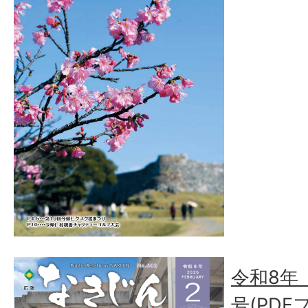
令和8年（
号(PDFフ