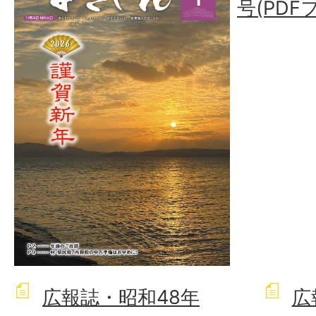
号(PDF
広報誌・昭和48年
広