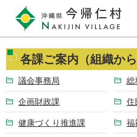
各課ご案内（組織か
議会事務局
総
企画財政課
住
健康づくり推進課
福