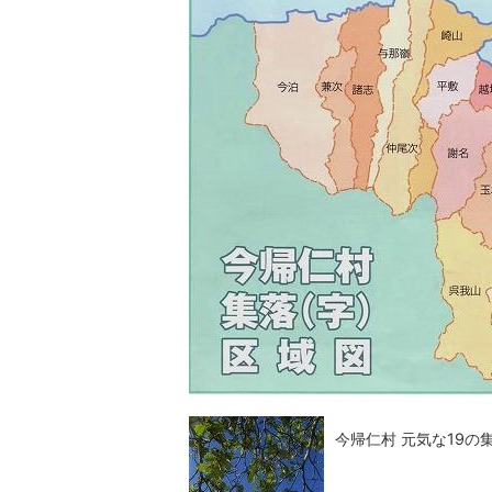
今帰仁村 元気な19の集