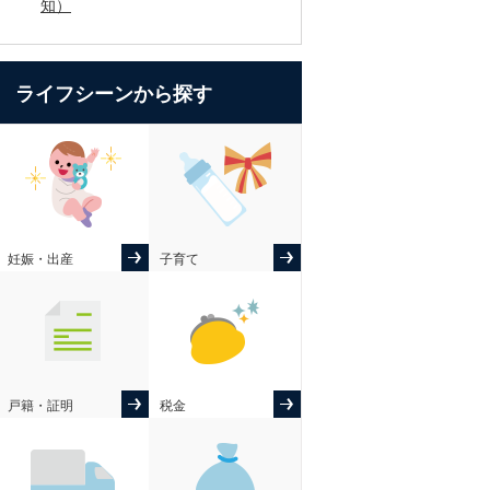
知）
ライフシーンから探す
妊娠・出産
子育て
戸籍・証明
税金