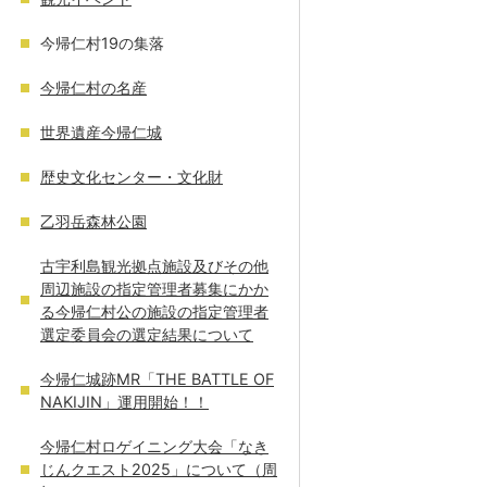
今帰仁村19の集落
今帰仁村の名産
世界遺産今帰仁城
歴史文化センター・文化財
乙羽岳森林公園
古宇利島観光拠点施設及びその他
周辺施設の指定管理者募集にかか
る今帰仁村公の施設の指定管理者
選定委員会の選定結果について
今帰仁城跡MR「THE BATTLE OF
NAKIJIN」運用開始！！
今帰仁村ロゲイニング大会「なき
じんクエスト2025」について（周