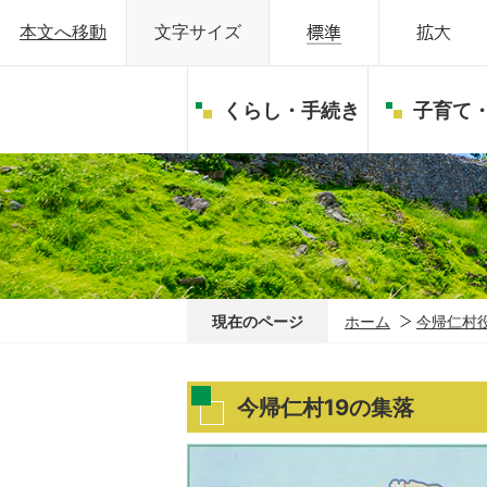
本文へ移動
文字サイズ
くらし・手続き
子育て
現在のページ
ホーム
今帰仁村
今帰仁村19の集落