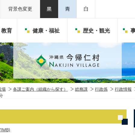
背景色変更
・教育
健康・福祉
歴史・観光
役場
各課ご案内（組織から探す）
総務課
行政係
行政情報
分
1MB)