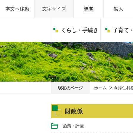
本文へ移動
文字サイズ
くらし・手続き
子育て
現在のページ
ホーム
今帰仁村
財政係
施策・計画