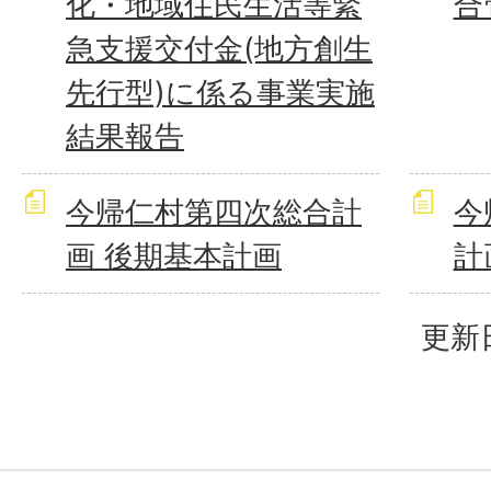
化・地域住民生活等緊
合
急支援交付金(地方創生
先行型)に係る事業実施
結果報告
今帰仁村第四次総合計
今
画 後期基本計画
計
更新日