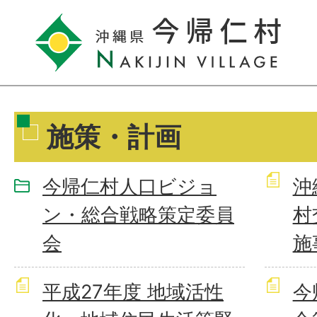
施策・計画
今帰仁村人口ビジョ
沖
ン・総合戦略策定委員
村
会
施
平成27年度 地域活性
今