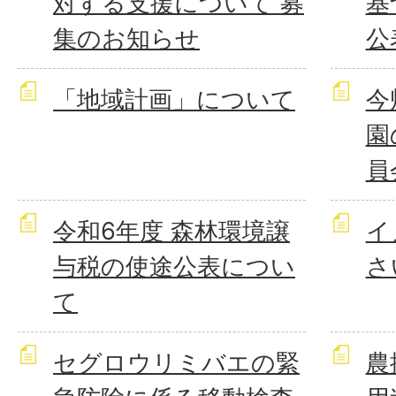
対する支援について 募
基
集のお知らせ
公
「地域計画」について
今
園
員
令和6年度 森林環境譲
イ
与税の使途公表につい
さい
て
セグロウリミバエの緊
農