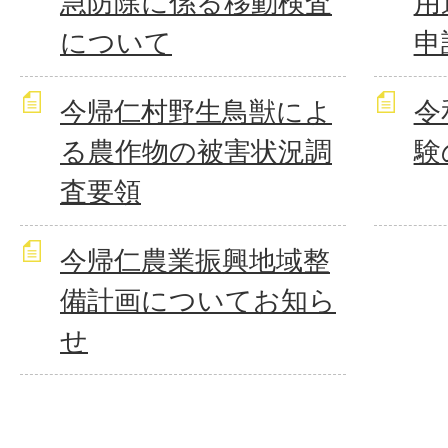
急防除に係る移動検査
用
について
申
今帰仁村野生鳥獣によ
令
る農作物の被害状況調
験
査要領
今帰仁農業振興地域整
備計画についてお知ら
せ