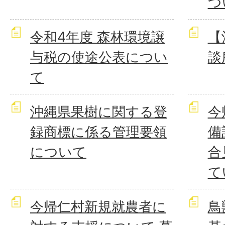
つ
令和4年度 森林環境譲
【
与税の使途公表につい
談
て
沖縄県果樹に関する登
今
録商標に係る管理要領
備
について
合
て
今帰仁村新規就農者に
鳥