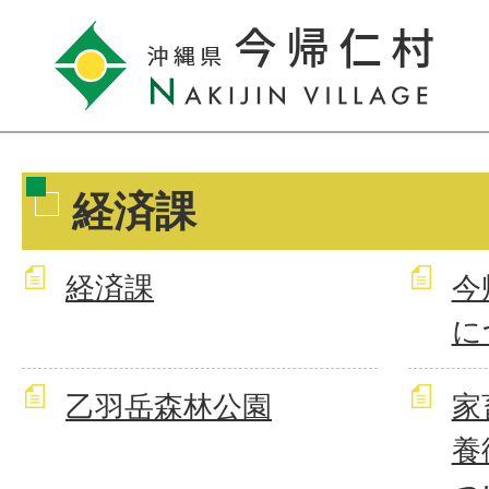
経済課
経済課
今
に
乙羽岳森林公園
家
養