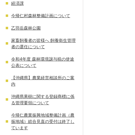
経済課
今帰仁村森林整備計画について
乙羽岳森林公園
家畜飼養者の皆様へ 飼養衛生管理
者の選任について
令和4年度 森林環境譲与税の使途
公表について
【沖縄県】農業経営相談所のご案
内
沖縄県果樹に関する登録商標に係
る管理要領について
今帰仁農業振興地域整備計画（農
振地域）総合見直の受付は終了し
ています