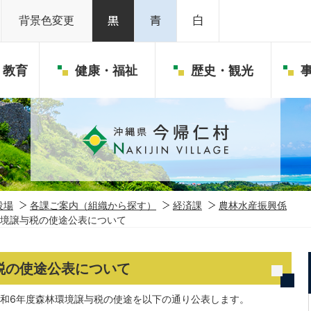
背景色変更
・教育
健康・福祉
歴史・観光
役場
各課ご案内（組織から探す）
経済課
農林水産振興係
環境譲与税の使途公表について
税の使途公表について
和6年度森林環境譲与税の使途を以下の通り公表します。