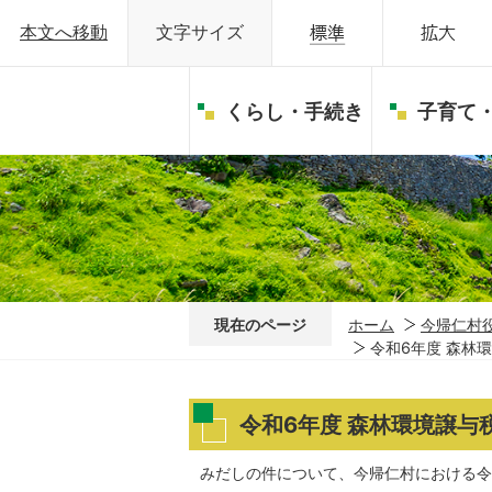
本文へ移動
文字サイズ
くらし・手続き
子育て
現在のページ
ホーム
今帰仁村
令和6年度 森林
令和6年度 森林環境譲与
みだしの件について、今帰仁村における令