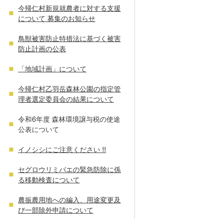
今帰仁村新規就農者に対する支援
について 募集のお知らせ
鳥獣被害防止特措法に基づく被害
防止計画の公表
「地域計画」について
今帰仁村乙羽岳森林公園の指定管
理者選定委員会の結果について
令和6年度 森林環境譲与税の使途
公表について
イノシシにご注意ください !!
セグロウリミバエの緊急防除に係
る移動検査について
農振農用地への編入、用途変更及
び一部除外申請について