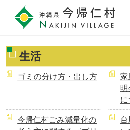
生活
ゴミの分け方・出し方
家
明
に
今帰仁村ごみ減量化の
台