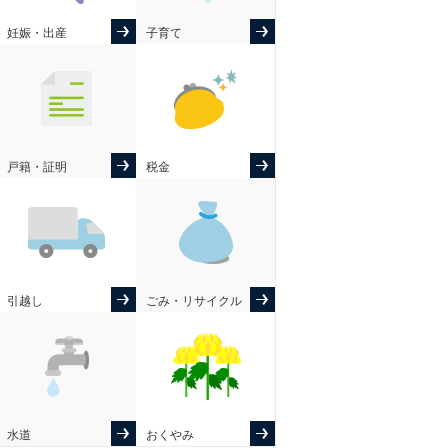
妊娠・出産
子育て
戸籍・証明
税金
引越し
ごみ・リサイクル
水道
おくやみ