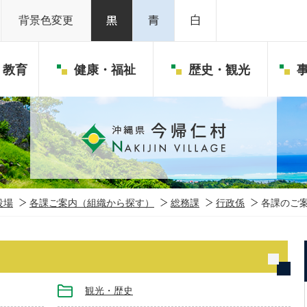
背景色変更
・教育
健康・福祉
歴史・観光
役場
各課ご案内（組織から探す）
総務課
行政係
各課のご
観光・歴史