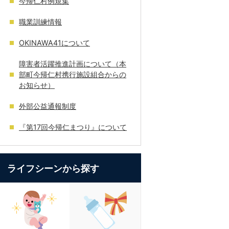
今帰仁村例規集
職業訓練情報
OKINAWA41について
障害者活躍推進計画について（本
部町今帰仁村携行施設組合からの
お知らせ）
外部公益通報制度
『第17回今帰仁まつり』について
ライフシーンから探す