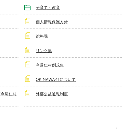
子育て・教育
個人情報保護方針
総務課
リンク集
今帰仁村例規集
OKINAWA41について
町今帰仁村
外部公益通報制度