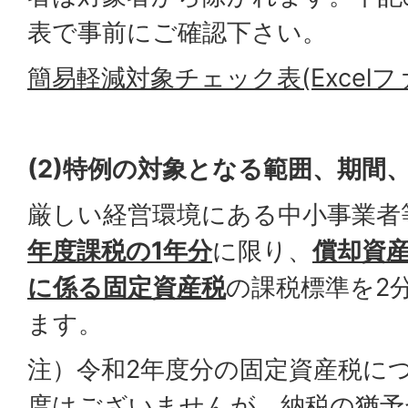
表で事前にご確認下さい。
簡易軽減対象チェック表(Excelファイ
(2)
特例の対象となる範囲、期間
厳しい経営環境にある中小事業者
年度課税の1年分
に限り、
償却資
に係る固定資産税
の課税標準を2
ます。
注）令和2年度分の固定資産税に
度はございませんが、納税の猶予