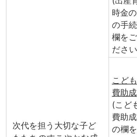
(出産
時金の
の手
欄を
ださい
こど
費助成
(こど
費助成
次代を担う大切な子ど
の欄