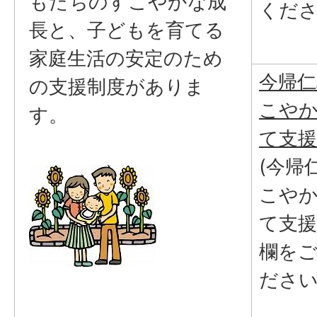
もたちのすこやかな成
くださ
長と、子どもを育てる
家庭生活の安定のため
今帰仁
の支援制度がありま
こや
す。
て支援
(今帰
こや
て支
欄を
ださい