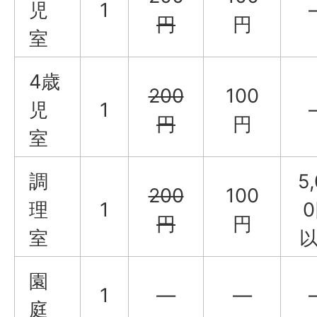
児
1
円
円
室
4歳
200
100
児
1
円
円
室
調
5
200
100
理
1
円
円
室
園
1
―
―
庭