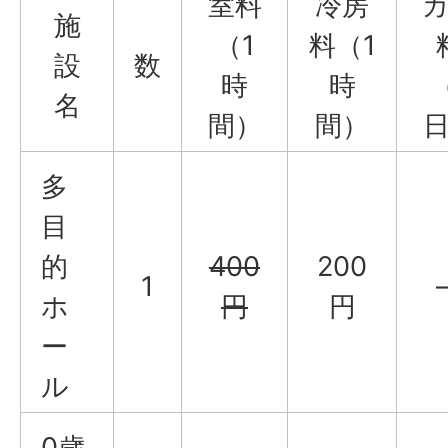
室料
冷房
施
（1
料（1
設
数
時
時
名
間）
間）
多
目
的
400
200
1
ホ
円
円
ー
ル
0歳