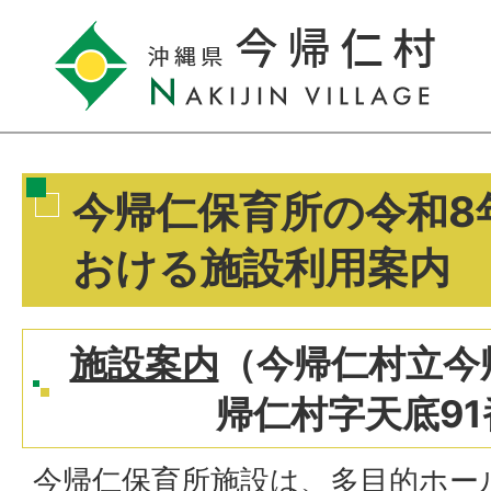
今帰仁保育所の令和8
おける施設利用案内
施設案内
（今帰仁村立今
帰仁村字天底91
今帰仁保育所施設は、多目的ホー