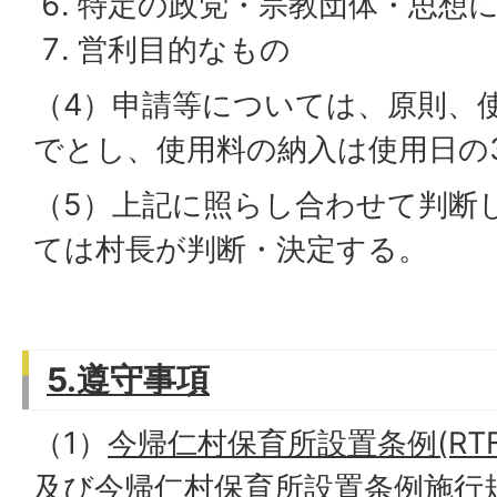
特定の政党・宗教団体・思想
営利目的なもの
（4）申請等については、原則、
でとし、使用料の納入は使用日の
（5）上記に照らし合わせて判断
ては村長が判断・決定する。
5.遵守事項
（1）
今帰仁村保育所設置条例(RTFフ
及び
今帰仁村保育所設置条例施行規