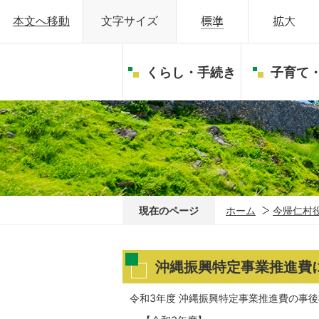
本文へ移動
文字サイズ
くらし・手続き
子育て
現在のページ
ホーム
今帰仁村
沖縄振興特定事業推進費
令和3年度 沖縄振興特定事業推進費の事