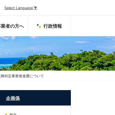
Select Language
▼
事業者の方へ
行政情報
振興特定事業推進費について
企画係
税金