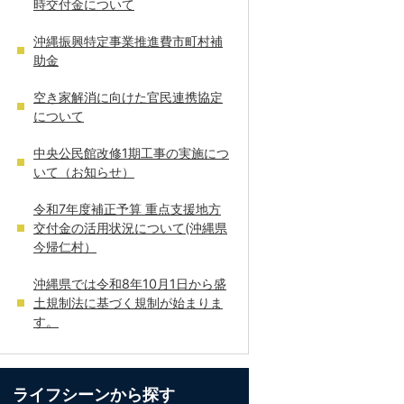
時交付金について
沖縄振興特定事業推進費市町村補
助金
空き家解消に向けた官民連携協定
について
中央公民館改修1期工事の実施につ
いて（お知らせ）
令和7年度補正予算 重点支援地方
交付金の活用状況について(沖縄県
今帰仁村）
沖縄県では令和8年10月1日から盛
土規制法に基づく規制が始まりま
す。
ライフシーンから探す