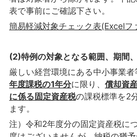
表で事前にご確認下さい。
簡易軽減対象チェック表(Excelファイ
(2)
特例の対象となる範囲、期間
厳しい経営環境にある中小事業者
年度課税の1年分
に限り、
償却資
に係る固定資産税
の課税標準を2
ます。
注）令和2年度分の固定資産税に
度はございませんが、納税の猶予