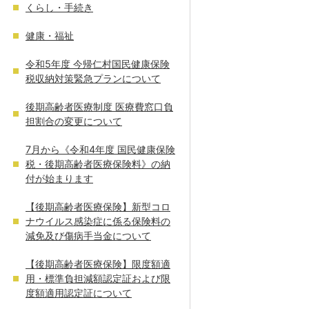
くらし・手続き
健康・福祉
令和5年度 今帰仁村国民健康保険
税収納対策緊急プランについて
後期高齢者医療制度 医療費窓口負
担割合の変更について
7月から《令和4年度 国民健康保険
税・後期高齢者医療保険料》の納
付が始まります
【後期高齢者医療保険】新型コロ
ナウイルス感染症に係る保険料の
減免及び傷病手当金について
【後期高齢者医療保険】限度額適
用・標準負担減額認定証および限
度額適用認定証について