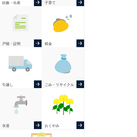
妊娠・出産
子育て
戸籍・証明
税金
引越し
ごみ・リサイクル
水道
おくやみ