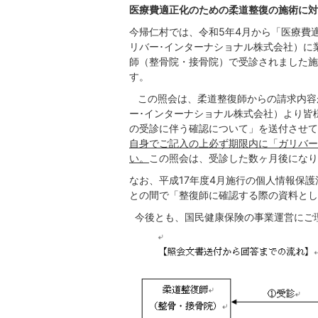
医療費適正化のための柔道整復の施術に対
今帰仁村では、令和5年4月から「医療費
リバー･インターナショナル株式会社）に
師（整骨院・接骨院）で受診されました施
す。
この照会は、柔道整復師からの請求内容
ー･インターナショナル株式会社）より皆
の受診に伴う確認について」を送付させて
自身でご記入の上必ず期限内に「ガリバー
い。
この照会は、受診した数ヶ月後になり
なお、平成17年度4月施行の個人情報保
との間で「整復師に確認する際の資料とし
今後とも、国民健康保険の事業運営にご