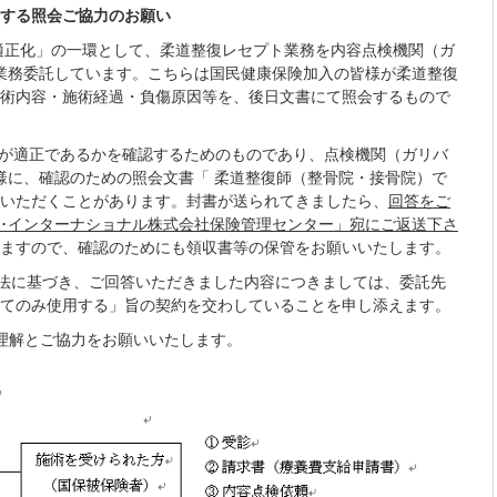
する照会ご協力のお願い
適正化」の一環として、柔道整復レセプト業務を内容点検機関（ガ
業務委託しています。こちらは国民健康保険加入の皆様が柔道整復
術内容・施術経過・負傷原因等を、後日文書にて照会するもので
が適正であるかを確認するためのものであり、点検機関（ガリバ
様に、確認のための照会文書「 柔道整復師（整骨院・接骨院）で
いただくことがあります。封書が送られてきましたら、
回答をご
･インターナショナル株式会社保険管理センター」宛にご返送下さ
ますので、確認のためにも領収書等の保管をお願いいたします。
護法に基づき、ご回答いただきました内容につきましては、委託先
てのみ使用する」旨の契約を交わしていることを申し添えます。
理解とご協力をお願いいたします。