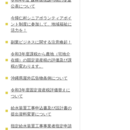
公表について
今帰仁村シニアボランティアポイ
ント制度に参加して、地域福祉に
活力を！
副業ビジネスに関する注意喚起！
令和3年度課税から農地（宅地介
在畑）の固定資産税の評価及び課
税が変わります。
沖縄県屋外広告物条例について
令和3年度固定資産税評価替えに
ついて
給水装置工事申込書及び設計書の
提出資料変更について
指定給水装置工事事業者指定申請