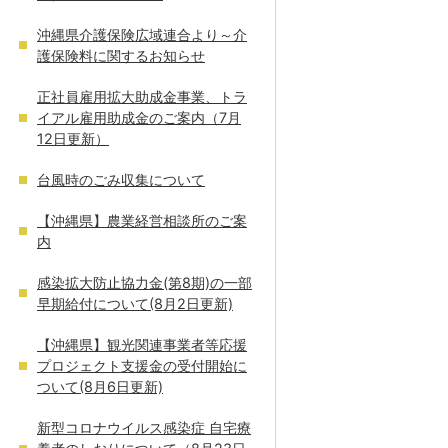
沖縄県介護保険広域連合より～介
護保険料に関するお知らせ
正社員雇用拡大助成金事業、トラ
イアル雇用助成金のご案内（7月
12日更新）
台風時のごみ収集について
【沖縄県】農業経営相談所のご案
内
感染拡大防止協力金(第8期)の一部
早期給付について(8月2日更新)
【沖縄県】観光関連事業者等応援
プロジェクト支援金の受付開始に
ついて(8月6日更新)
新型コロナウイルス感染症 自宅療