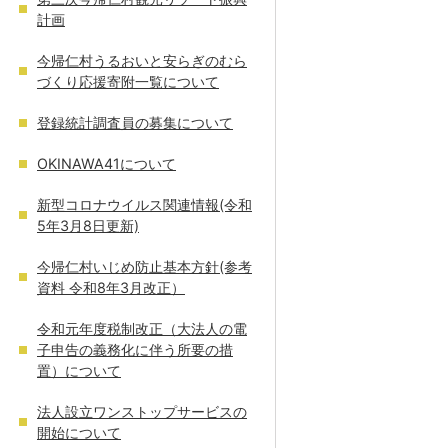
計画
今帰仁村うるおいと安らぎのむら
づくり応援寄附一覧について
登録統計調査員の募集について
OKINAWA41について
新型コロナウイルス関連情報(令和
5年3月8日更新)
今帰仁村いじめ防止基本方針(参考
資料 令和8年3月改正）
令和元年度税制改正（大法人の電
子申告の義務化に伴う所要の措
置）について
法人設立ワンストップサービスの
開始について