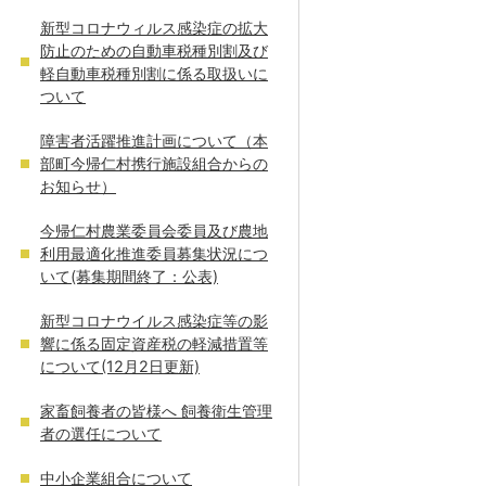
新型コロナウィルス感染症の拡大
防止のための自動車税種別割及び
軽自動車税種別割に係る取扱いに
ついて
障害者活躍推進計画について（本
部町今帰仁村携行施設組合からの
お知らせ）
今帰仁村農業委員会委員及び農地
利用最適化推進委員募集状況につ
いて(募集期間終了：公表)
新型コロナウイルス感染症等の影
響に係る固定資産税の軽減措置等
について(12月2日更新)
家畜飼養者の皆様へ 飼養衛生管理
者の選任について
中小企業組合について