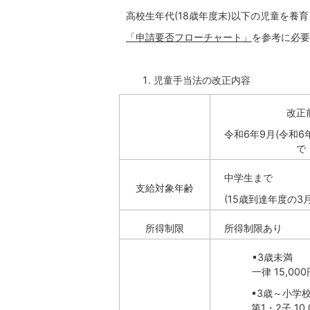
高校生年代(18歳年度末)以下の児童を養
「申請要否フローチャート」
を参考に必要
児童手当法の改正内容
改正
令和6年9月(令和6
で
中学生まで
支給対象年齢
(15歳到達年度の3月
所得制限
所得制限あり
▪3歳未満
一律 15,00
▪3歳～小学
第1・2子 10,