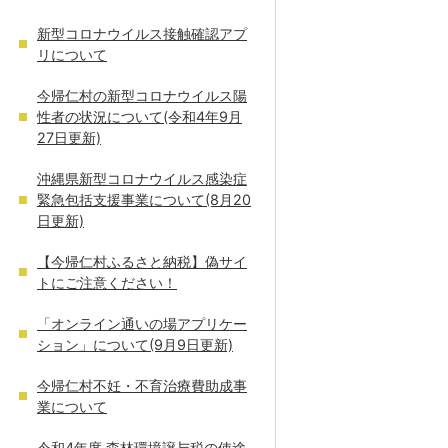
新型コロナウイルス接触確認アプ
リについて
今帰仁村の新型コロナウイルス陽
性者の状況について(令和4年9月
27日更新)
沖縄県新型コロナウイルス感染症
緊急包括支援事業について(8月20
日更新)
【今帰仁村ふるさと納税】偽サイ
トにご注意ください！
「オンライン通いの場アプリケー
ション」について(9月9日更新)
今帰仁村不妊・不育治療費助成事
業について
令和4年度 森林環境譲与税の使途