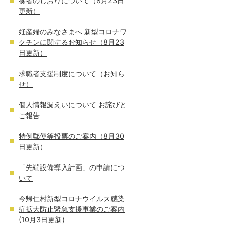
養者のしおりについて（8月23日
更新）
妊産婦のみなさまへ 新型コロナワ
クチンに関するお知らせ（8月23
日更新）
求職者支援制度について（お知ら
せ）
個人情報漏えいについて お詫びと
ご報告
特例郵便等投票のご案内（8月30
日更新）
「先端設備導入計画」の申請につ
いて
今帰仁村新型コロナウイルス感染
症拡大防止緊急支援事業のご案内
(10月3日更新)