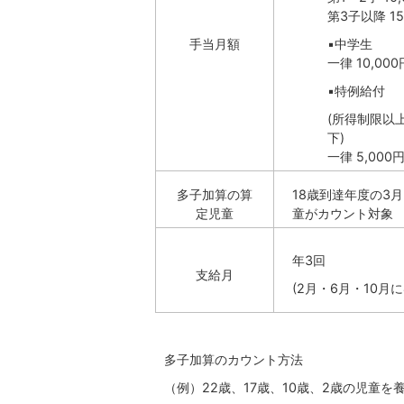
第3子以降 15
手当月額
▪中学生
一律 10,000
▪特例給付
(所得制限以
下)
一律 5,000
多子加算の算
18歳到達年度の3月
定児童
童がカウント対象
年3回
支給月
(2月・6月・10月
多子加算のカウント方法
（例）22歳、17歳、10歳、2歳の児童を