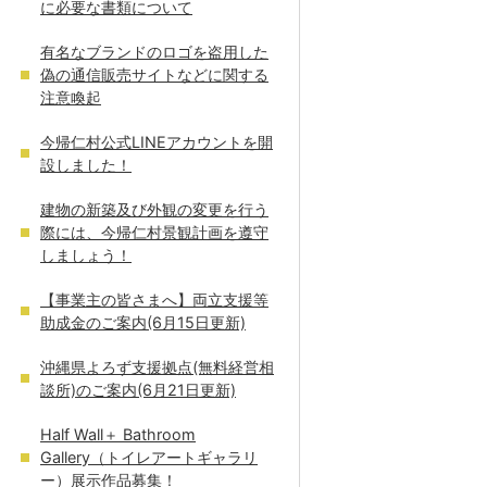
に必要な書類について
有名なブランドのロゴを盗用した
偽の通信販売サイトなどに関する
注意喚起
今帰仁村公式LINEアカウントを開
設しました！
建物の新築及び外観の変更を行う
際には、今帰仁村景観計画を遵守
しましょう！
【事業主の皆さまへ】両立支援等
助成金のご案内(6月15日更新)
沖縄県よろず支援拠点(無料経営相
談所)のご案内(6月21日更新)
Half Wall＋ Bathroom
Gallery（トイレアートギャラリ
ー）展示作品募集！