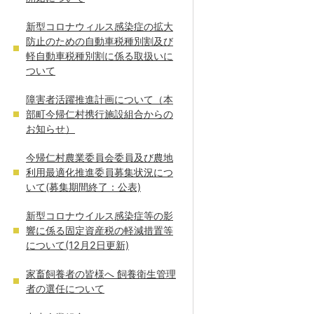
新型コロナウィルス感染症の拡大
防止のための自動車税種別割及び
軽自動車税種別割に係る取扱いに
ついて
障害者活躍推進計画について（本
部町今帰仁村携行施設組合からの
お知らせ）
今帰仁村農業委員会委員及び農地
利用最適化推進委員募集状況につ
いて(募集期間終了：公表)
新型コロナウイルス感染症等の影
響に係る固定資産税の軽減措置等
について(12月2日更新)
家畜飼養者の皆様へ 飼養衛生管理
者の選任について