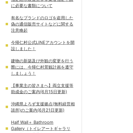
に必要な書類について
有名なブランドのロゴを盗用した
偽の通信販売サイトなどに関する
注意喚起
今帰仁村公式LINEアカウントを開
設しました！
建物の新築及び外観の変更を行う
際には、今帰仁村景観計画を遵守
しましょう！
【事業主の皆さまへ】両立支援等
助成金のご案内(6月15日更新)
沖縄県よろず支援拠点(無料経営相
談所)のご案内(6月21日更新)
Half Wall＋ Bathroom
Gallery（トイレアートギャラリ