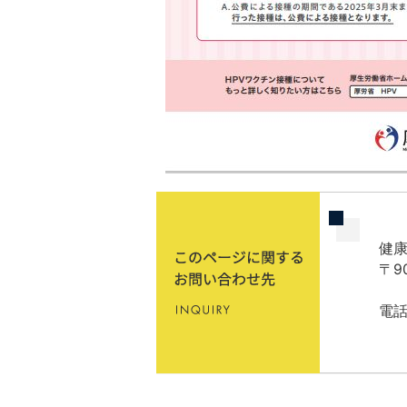
健
〒9
電話