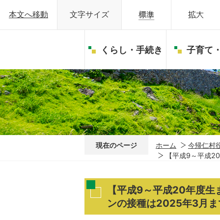
本文へ移動
文字サイズ
くらし・手続き
子育て
現在のページ
ホーム
今帰仁村
【平成9～平成2
【平成9～平成20年度生
ンの接種は2025年3月