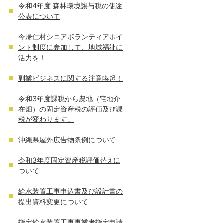
令和4年度 森林環境譲与税の使途
公表について
今帰仁村シニアボランティアポイ
ント制度に参加して、地域福祉に
活力を！
副業ビジネスに関する注意喚起！
令和3年度課税から農地（宅地介
在畑）の固定資産税の評価及び課
税が変わります。
沖縄県屋外広告物条例について
令和3年度固定資産税評価替えに
ついて
給水装置工事申込書及び設計書の
提出資料変更について
指定給水装置工事事業者指定申請