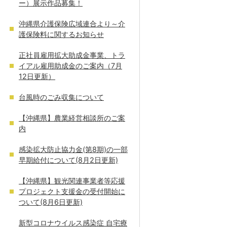
ー）展示作品募集！
沖縄県介護保険広域連合より～介
護保険料に関するお知らせ
正社員雇用拡大助成金事業、トラ
イアル雇用助成金のご案内（7月
12日更新）
台風時のごみ収集について
【沖縄県】農業経営相談所のご案
内
感染拡大防止協力金(第8期)の一部
早期給付について(8月2日更新)
【沖縄県】観光関連事業者等応援
プロジェクト支援金の受付開始に
ついて(8月6日更新)
新型コロナウイルス感染症 自宅療