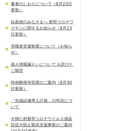
養者のしおりについて（8月23日
更新）
妊産婦のみなさまへ 新型コロナワ
クチンに関するお知らせ（8月23
日更新）
求職者支援制度について（お知ら
せ）
個人情報漏えいについて お詫びと
ご報告
特例郵便等投票のご案内（8月30
日更新）
「先端設備導入計画」の申請につ
いて
今帰仁村新型コロナウイルス感染
症拡大防止緊急支援事業のご案内
(10月3日更新)