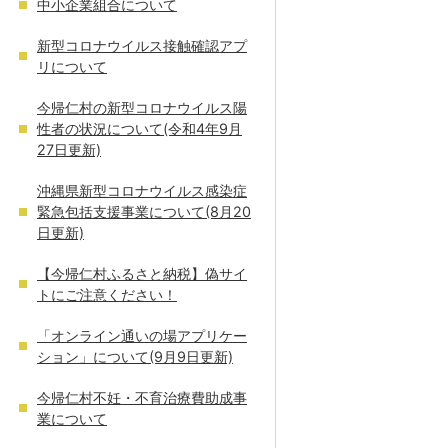
中小企業組合について
新型コロナウイルス接触確認アプ
リについて
今帰仁村の新型コロナウイルス陽
性者の状況について(令和4年9月
27日更新)
沖縄県新型コロナウイルス感染症
緊急包括支援事業について(8月20
日更新)
【今帰仁村ふるさと納税】偽サイ
トにご注意ください！
「オンライン通いの場アプリケー
ション」について(9月9日更新)
今帰仁村不妊・不育治療費助成事
業について