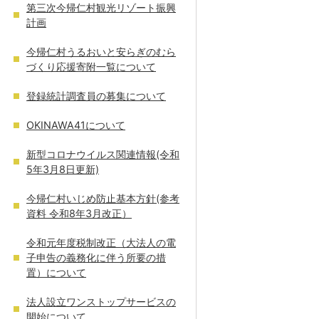
第三次今帰仁村観光リゾート振興
計画
今帰仁村うるおいと安らぎのむら
づくり応援寄附一覧について
登録統計調査員の募集について
OKINAWA41について
新型コロナウイルス関連情報(令和
5年3月8日更新)
今帰仁村いじめ防止基本方針(参考
資料 令和8年3月改正）
令和元年度税制改正（大法人の電
子申告の義務化に伴う所要の措
置）について
法人設立ワンストップサービスの
開始について