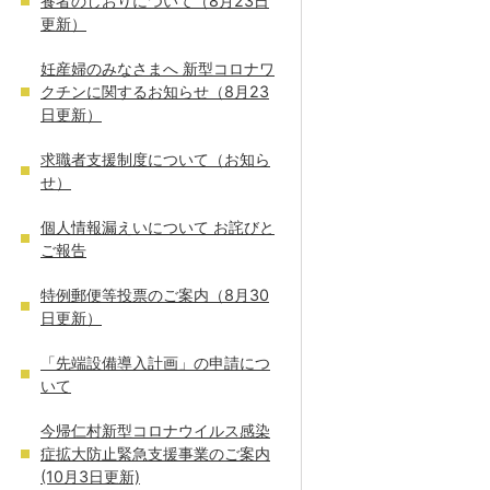
養者のしおりについて（8月23日
更新）
妊産婦のみなさまへ 新型コロナワ
クチンに関するお知らせ（8月23
日更新）
求職者支援制度について（お知ら
せ）
個人情報漏えいについて お詫びと
ご報告
特例郵便等投票のご案内（8月30
日更新）
「先端設備導入計画」の申請につ
いて
今帰仁村新型コロナウイルス感染
症拡大防止緊急支援事業のご案内
(10月3日更新)