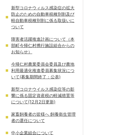
新型コロナウィルス感染症の拡大
防止のための自動車税種別割及び
軽自動車税種別割に係る取扱いに
ついて
障害者活躍推進計画について（本
部町今帰仁村携行施設組合からの
お知らせ）
今帰仁村農業委員会委員及び農地
利用最適化推進委員募集状況につ
いて(募集期間終了：公表)
新型コロナウイルス感染症等の影
響に係る固定資産税の軽減措置等
について(12月2日更新)
家畜飼養者の皆様へ 飼養衛生管理
者の選任について
中小企業組合について