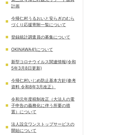
計画
今帰仁村うるおいと安らぎのむら
づくり応援寄附一覧について
登録統計調査員の募集について
OKINAWA41について
新型コロナウイルス関連情報(令和
5年3月8日更新)
今帰仁村いじめ防止基本方針(参考
資料 令和8年3月改正）
令和元年度税制改正（大法人の電
子申告の義務化に伴う所要の措
置）について
法人設立ワンストップサービスの
開始について