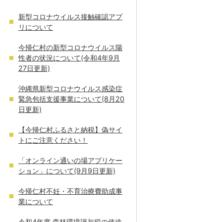
新型コロナウイルス接触確認アプ
リについて
今帰仁村の新型コロナウイルス陽
性者の状況について(令和4年9月
27日更新)
沖縄県新型コロナウイルス感染症
緊急包括支援事業について(8月20
日更新)
【今帰仁村ふるさと納税】偽サイ
トにご注意ください！
「オンライン通いの場アプリケー
ション」について(9月9日更新)
今帰仁村不妊・不育治療費助成事
業について
令和4年度 森林環境譲与税の使途