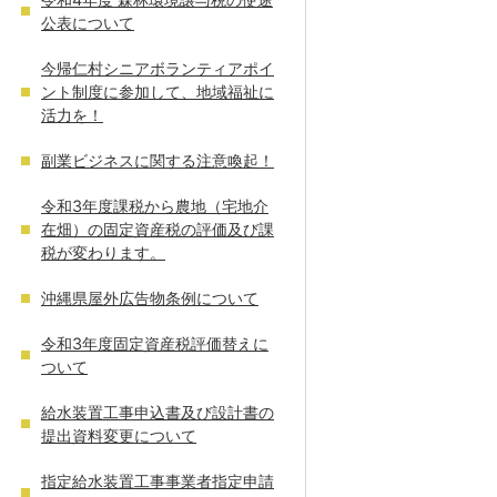
公表について
今帰仁村シニアボランティアポイ
ント制度に参加して、地域福祉に
活力を！
副業ビジネスに関する注意喚起！
令和3年度課税から農地（宅地介
在畑）の固定資産税の評価及び課
税が変わります。
沖縄県屋外広告物条例について
令和3年度固定資産税評価替えに
ついて
給水装置工事申込書及び設計書の
提出資料変更について
指定給水装置工事事業者指定申請