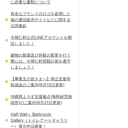
に必要な書類について
有名なブランドのロゴを盗用した
偽の通信販売サイトなどに関する
注意喚起
今帰仁村公式LINEアカウントを開
設しました！
建物の新築及び外観の変更を行う
際には、今帰仁村景観計画を遵守
しましょう！
【事業主の皆さまへ】両立支援等
助成金のご案内(6月15日更新)
沖縄県よろず支援拠点(無料経営相
談所)のご案内(6月21日更新)
Half Wall＋ Bathroom
Gallery（トイレアートギャラリ
ー）展示作品募集！