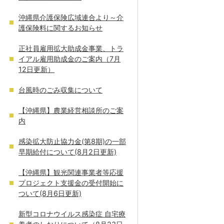
沖縄県介護保険広域連合より～介
護保険料に関するお知らせ
正社員雇用拡大助成金事業、トラ
イアル雇用助成金のご案内（7月
12日更新）
台風時のごみ収集について
【沖縄県】農業経営相談所のご案
内
感染拡大防止協力金(第8期)の一部
早期給付について(8月2日更新)
【沖縄県】観光関連事業者等応援
プロジェクト支援金の受付開始に
ついて(8月6日更新)
新型コロナウイルス感染症 自宅療