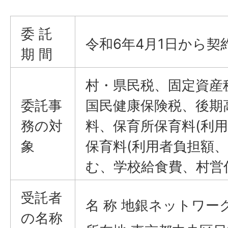
委 託
令和6年4月1日から契
期 間
村・県民税、固定資産
委託事
国民健康保険税、後期
務の対
料、保育所保育料(利用
象
保育料(利用者負担額
む、学校給食費、村営
受託者
名 称 地銀ネットワ
の名称