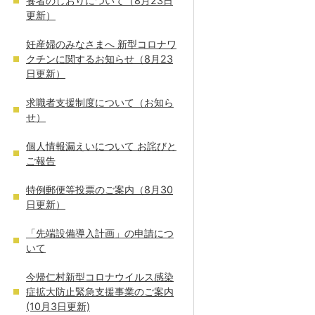
養者のしおりについて（8月23日
更新）
妊産婦のみなさまへ 新型コロナワ
クチンに関するお知らせ（8月23
日更新）
求職者支援制度について（お知ら
せ）
個人情報漏えいについて お詫びと
ご報告
特例郵便等投票のご案内（8月30
日更新）
「先端設備導入計画」の申請につ
いて
今帰仁村新型コロナウイルス感染
症拡大防止緊急支援事業のご案内
(10月3日更新)