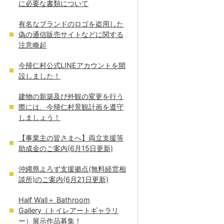
に必要な書類について
有名なブランドのロゴを盗用した
偽の通信販売サイトなどに関する
注意喚起
今帰仁村公式LINEアカウントを開
設しました！
建物の新築及び外観の変更を行う
際には、今帰仁村景観計画を遵守
しましょう！
【事業主の皆さまへ】両立支援等
助成金のご案内(6月15日更新)
沖縄県よろず支援拠点(無料経営相
談所)のご案内(6月21日更新)
Half Wall＋ Bathroom
Gallery（トイレアートギャラリ
ー）展示作品募集！