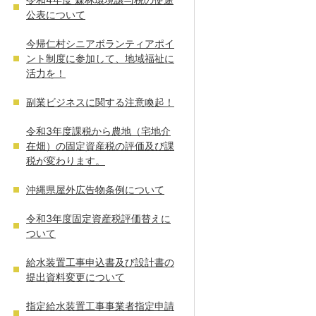
公表について
今帰仁村シニアボランティアポイ
ント制度に参加して、地域福祉に
活力を！
副業ビジネスに関する注意喚起！
令和3年度課税から農地（宅地介
在畑）の固定資産税の評価及び課
税が変わります。
沖縄県屋外広告物条例について
令和3年度固定資産税評価替えに
ついて
給水装置工事申込書及び設計書の
提出資料変更について
指定給水装置工事事業者指定申請