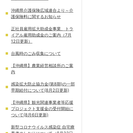
沖縄県介護保険広域連合より～介
護保険料に関するお知らせ
正社員雇用拡大助成金事業、トラ
イアル雇用助成金のご案内（7月
12日更新）
台風時のごみ収集について
【沖縄県】農業経営相談所のご案
内
感染拡大防止協力金(第8期)の一部
早期給付について(8月2日更新)
【沖縄県】観光関連事業者等応援
プロジェクト支援金の受付開始に
ついて(8月6日更新)
新型コロナウイルス感染症 自宅療