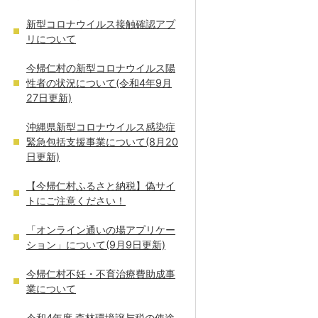
新型コロナウイルス接触確認アプ
リについて
今帰仁村の新型コロナウイルス陽
性者の状況について(令和4年9月
27日更新)
沖縄県新型コロナウイルス感染症
緊急包括支援事業について(8月20
日更新)
【今帰仁村ふるさと納税】偽サイ
トにご注意ください！
「オンライン通いの場アプリケー
ション」について(9月9日更新)
今帰仁村不妊・不育治療費助成事
業について
令和4年度 森林環境譲与税の使途