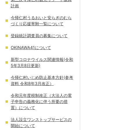
計画
今帰仁村うるおいと安らぎのむら
づくり応援寄附一覧について
登録統計調査員の募集について
OKINAWA41について
新型コロナウイルス関連情報(令和
5年3月8日更新)
今帰仁村いじめ防止基本方針(参考
資料 令和8年3月改正）
令和元年度税制改正（大法人の電
子申告の義務化に伴う所要の措
置）について
法人設立ワンストップサービスの
開始について