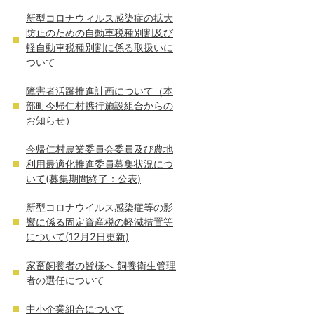
新型コロナウィルス感染症の拡大
防止のための自動車税種別割及び
軽自動車税種別割に係る取扱いに
ついて
障害者活躍推進計画について（本
部町今帰仁村携行施設組合からの
お知らせ）
今帰仁村農業委員会委員及び農地
利用最適化推進委員募集状況につ
いて(募集期間終了：公表)
新型コロナウイルス感染症等の影
響に係る固定資産税の軽減措置等
について(12月2日更新)
家畜飼養者の皆様へ 飼養衛生管理
者の選任について
中小企業組合について