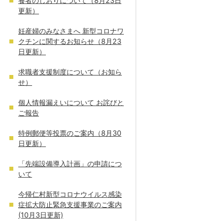
養者のしおりについて（8月23日
更新）
妊産婦のみなさまへ 新型コロナワ
クチンに関するお知らせ（8月23
日更新）
求職者支援制度について（お知ら
せ）
個人情報漏えいについて お詫びと
ご報告
特例郵便等投票のご案内（8月30
日更新）
「先端設備導入計画」の申請につ
いて
今帰仁村新型コロナウイルス感染
症拡大防止緊急支援事業のご案内
(10月3日更新)