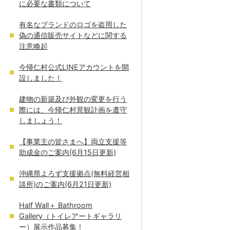
に必要な書類について
有名なブランドのロゴを盗用した
偽の通信販売サイトなどに関する
注意喚起
今帰仁村公式LINEアカウントを開
設しました！
建物の新築及び外観の変更を行う
際には、今帰仁村景観計画を遵守
しましょう！
【事業主の皆さまへ】両立支援等
助成金のご案内(6月15日更新)
沖縄県よろず支援拠点(無料経営相
談所)のご案内(6月21日更新)
Half Wall＋ Bathroom
Gallery（トイレアートギャラリ
ー）展示作品募集！