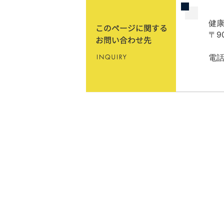
健
〒9
電話