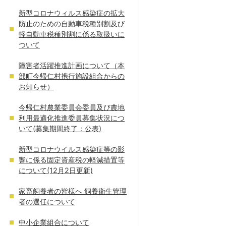
新型コロナウィルス感染症の拡大
防止のための自動車税種別割及び
軽自動車税種別割に係る取扱いに
ついて
障害者活躍推進計画について（本
部町今帰仁村携行施設組合からの
お知らせ）
今帰仁村農業委員会委員及び農地
利用最適化推進委員募集状況につ
いて(募集期間終了：公表)
新型コロナウイルス感染症等の影
響に係る固定資産税の軽減措置等
について(12月2日更新)
家畜飼養者の皆様へ 飼養衛生管理
者の選任について
中小企業組合について