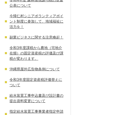
公表について
今帰仁村シニアボランティアポイ
ント制度に参加して、地域福祉に
活力を！
副業ビジネスに関する注意喚起！
令和3年度課税から農地（宅地介
在畑）の固定資産税の評価及び課
税が変わります。
沖縄県屋外広告物条例について
令和3年度固定資産税評価替えに
ついて
給水装置工事申込書及び設計書の
提出資料変更について
指定給水装置工事事業者指定申請