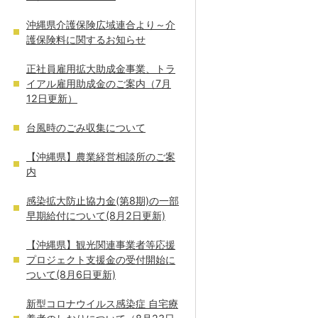
沖縄県介護保険広域連合より～介
護保険料に関するお知らせ
正社員雇用拡大助成金事業、トラ
イアル雇用助成金のご案内（7月
12日更新）
台風時のごみ収集について
【沖縄県】農業経営相談所のご案
内
感染拡大防止協力金(第8期)の一部
早期給付について(8月2日更新)
【沖縄県】観光関連事業者等応援
プロジェクト支援金の受付開始に
ついて(8月6日更新)
新型コロナウイルス感染症 自宅療