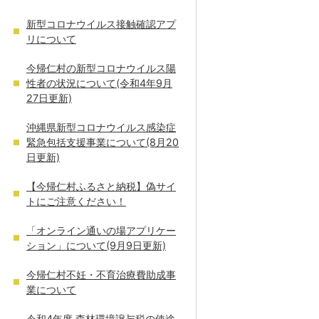
新型コロナウイルス接触確認アプ
リについて
今帰仁村の新型コロナウイルス陽
性者の状況について(令和4年9月
27日更新)
沖縄県新型コロナウイルス感染症
緊急包括支援事業について(8月20
日更新)
【今帰仁村ふるさと納税】偽サイ
トにご注意ください！
「オンライン通いの場アプリケー
ション」について(9月9日更新)
今帰仁村不妊・不育治療費助成事
業について
令和4年度 森林環境譲与税の使途