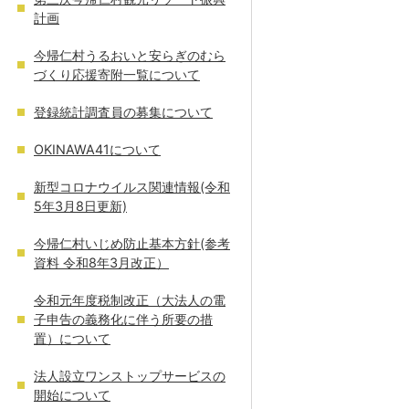
計画
今帰仁村うるおいと安らぎのむら
づくり応援寄附一覧について
登録統計調査員の募集について
OKINAWA41について
新型コロナウイルス関連情報(令和
5年3月8日更新)
今帰仁村いじめ防止基本方針(参考
資料 令和8年3月改正）
令和元年度税制改正（大法人の電
子申告の義務化に伴う所要の措
置）について
法人設立ワンストップサービスの
開始について