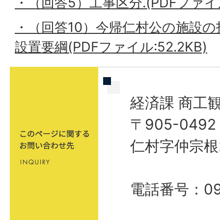
・（回答5）工事区分.(PDFファイル:
・（回答10）今帰仁村公の施設の
設置要綱(PDFファイル:52.2KB)
経済課 商工
〒905-04
仁村字仲宗根
電話番号：098