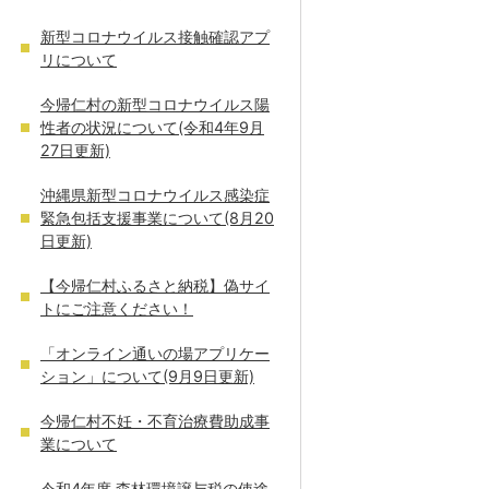
新型コロナウイルス接触確認アプ
リについて
今帰仁村の新型コロナウイルス陽
性者の状況について(令和4年9月
27日更新)
沖縄県新型コロナウイルス感染症
緊急包括支援事業について(8月20
日更新)
【今帰仁村ふるさと納税】偽サイ
トにご注意ください！
「オンライン通いの場アプリケー
ション」について(9月9日更新)
今帰仁村不妊・不育治療費助成事
業について
令和4年度 森林環境譲与税の使途