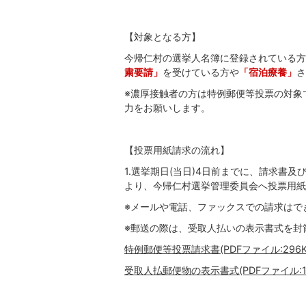
【対象となる方】
今帰仁村の選挙人名簿に登録されている方
粛要請」
を受けている方や
「宿泊療養」
さ
※濃厚接触者の方は特例郵便等投票の対象
力をお願いします。
【投票用紙請求の流れ】
1.選挙期日(当日)4日前までに、請求書
より、今帰仁村選挙管理委員会へ投票用紙
※メールや電話、ファックスでの請求はで
※郵送の際は、受取人払いの表示書式を封
特例郵便等投票請求書(PDFファイル:296K
受取人払郵便物の表示書式(PDFファイル:140