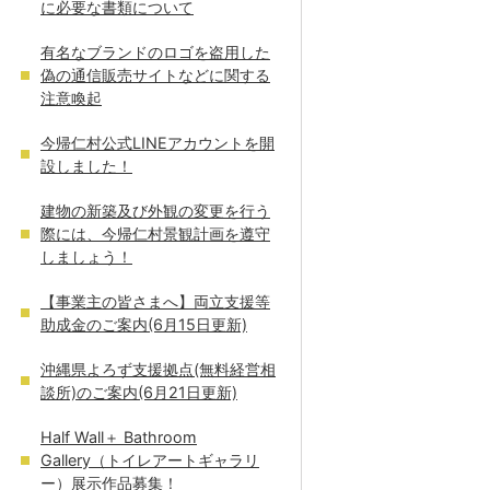
に必要な書類について
有名なブランドのロゴを盗用した
偽の通信販売サイトなどに関する
注意喚起
今帰仁村公式LINEアカウントを開
設しました！
建物の新築及び外観の変更を行う
際には、今帰仁村景観計画を遵守
しましょう！
【事業主の皆さまへ】両立支援等
助成金のご案内(6月15日更新)
沖縄県よろず支援拠点(無料経営相
談所)のご案内(6月21日更新)
Half Wall＋ Bathroom
Gallery（トイレアートギャラリ
ー）展示作品募集！