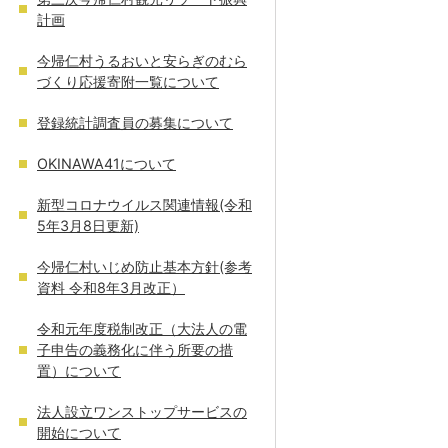
計画
今帰仁村うるおいと安らぎのむら
づくり応援寄附一覧について
登録統計調査員の募集について
OKINAWA41について
新型コロナウイルス関連情報(令和
5年3月8日更新)
今帰仁村いじめ防止基本方針(参考
資料 令和8年3月改正）
令和元年度税制改正（大法人の電
子申告の義務化に伴う所要の措
置）について
法人設立ワンストップサービスの
開始について