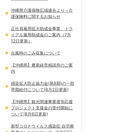
沖縄県介護保険広域連合より～介
護保険料に関するお知らせ
正社員雇用拡大助成金事業、トラ
イアル雇用助成金のご案内（7月
12日更新）
台風時のごみ収集について
【沖縄県】農業経営相談所のご案
内
感染拡大防止協力金(第8期)の一部
早期給付について(8月2日更新)
【沖縄県】観光関連事業者等応援
プロジェクト支援金の受付開始に
ついて(8月6日更新)
新型コロナウイルス感染症 自宅療