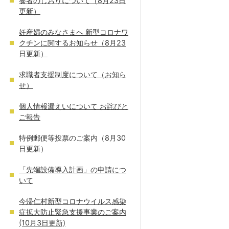
養者のしおりについて（8月23日
更新）
妊産婦のみなさまへ 新型コロナワ
クチンに関するお知らせ（8月23
日更新）
求職者支援制度について（お知ら
せ）
個人情報漏えいについて お詫びと
ご報告
特例郵便等投票のご案内（8月30
日更新）
「先端設備導入計画」の申請につ
いて
今帰仁村新型コロナウイルス感染
症拡大防止緊急支援事業のご案内
(10月3日更新)