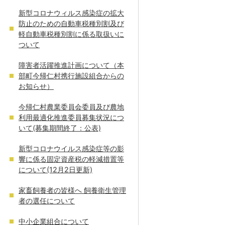
新型コロナウィルス感染症の拡大
防止のための自動車税種別割及び
軽自動車税種別割に係る取扱いに
ついて
障害者活躍推進計画について（本
部町今帰仁村携行施設組合からの
お知らせ）
今帰仁村農業委員会委員及び農地
利用最適化推進委員募集状況につ
いて(募集期間終了：公表)
新型コロナウイルス感染症等の影
響に係る固定資産税の軽減措置等
について(12月2日更新)
家畜飼養者の皆様へ 飼養衛生管理
者の選任について
中小企業組合について