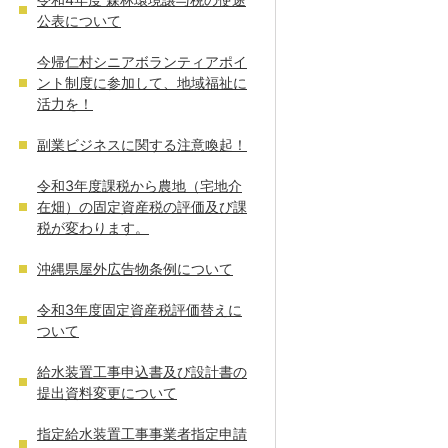
公表について
今帰仁村シニアボランティアポイ
ント制度に参加して、地域福祉に
活力を！
副業ビジネスに関する注意喚起！
令和3年度課税から農地（宅地介
在畑）の固定資産税の評価及び課
税が変わります。
沖縄県屋外広告物条例について
令和3年度固定資産税評価替えに
ついて
給水装置工事申込書及び設計書の
提出資料変更について
指定給水装置工事事業者指定申請