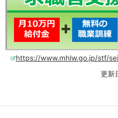
https://www.mhlw.go.jp/stf/s
更新日