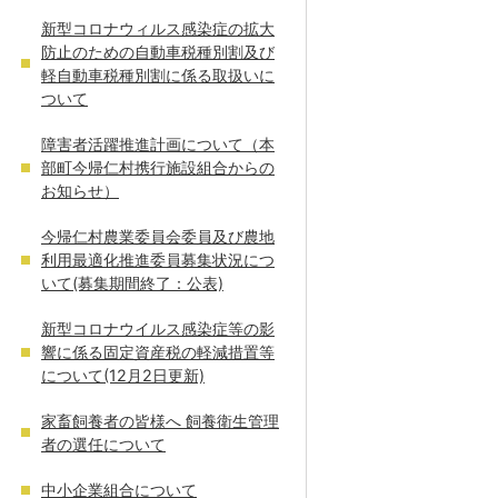
新型コロナウィルス感染症の拡大
防止のための自動車税種別割及び
軽自動車税種別割に係る取扱いに
ついて
障害者活躍推進計画について（本
部町今帰仁村携行施設組合からの
お知らせ）
今帰仁村農業委員会委員及び農地
利用最適化推進委員募集状況につ
いて(募集期間終了：公表)
新型コロナウイルス感染症等の影
響に係る固定資産税の軽減措置等
について(12月2日更新)
家畜飼養者の皆様へ 飼養衛生管理
者の選任について
中小企業組合について