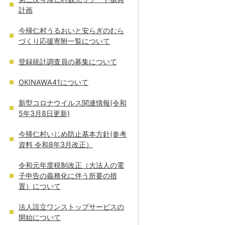
計画
今帰仁村うるおいと安らぎのむら
づくり応援寄附一覧について
登録統計調査員の募集について
OKINAWA41について
新型コロナウイルス関連情報(令和
5年3月8日更新)
今帰仁村いじめ防止基本方針(参考
資料 令和8年3月改正）
令和元年度税制改正（大法人の電
子申告の義務化に伴う所要の措
置）について
法人設立ワンストップサービスの
開始について