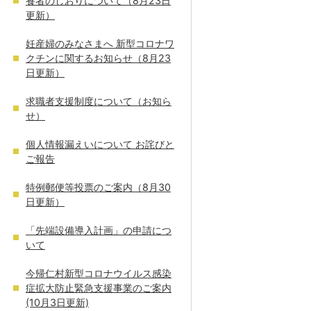
養者のしおりについて（8月23日
更新）
妊産婦のみなさまへ 新型コロナワ
クチンに関するお知らせ（8月23
日更新）
求職者支援制度について（お知ら
せ）
個人情報漏えいについて お詫びと
ご報告
特例郵便等投票のご案内（8月30
日更新）
「先端設備導入計画」の申請につ
いて
今帰仁村新型コロナウイルス感染
症拡大防止緊急支援事業のご案内
(10月3日更新)