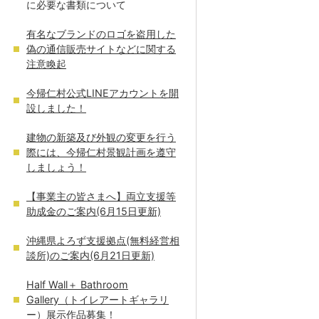
に必要な書類について
有名なブランドのロゴを盗用した
偽の通信販売サイトなどに関する
注意喚起
今帰仁村公式LINEアカウントを開
設しました！
建物の新築及び外観の変更を行う
際には、今帰仁村景観計画を遵守
しましょう！
【事業主の皆さまへ】両立支援等
助成金のご案内(6月15日更新)
沖縄県よろず支援拠点(無料経営相
談所)のご案内(6月21日更新)
Half Wall＋ Bathroom
Gallery（トイレアートギャラリ
ー）展示作品募集！