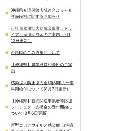
沖縄県介護保険広域連合より～介
護保険料に関するお知らせ
正社員雇用拡大助成金事業、トラ
イアル雇用助成金のご案内（7月
12日更新）
台風時のごみ収集について
【沖縄県】農業経営相談所のご案
内
感染拡大防止協力金(第8期)の一部
早期給付について(8月2日更新)
【沖縄県】観光関連事業者等応援
プロジェクト支援金の受付開始に
ついて(8月6日更新)
新型コロナウイルス感染症 自宅療