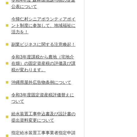
公表について
今帰仁村シニアボランティアポイ
ント制度に参加して、地域福祉に
活力を！
副業ビジネスに関する注意喚起！
令和3年度課税から農地（宅地介
在畑）の固定資産税の評価及び課
税が変わります。
沖縄県屋外広告物条例について
令和3年度固定資産税評価替えに
ついて
給水装置工事申込書及び設計書の
提出資料変更について
指定給水装置工事事業者指定申請