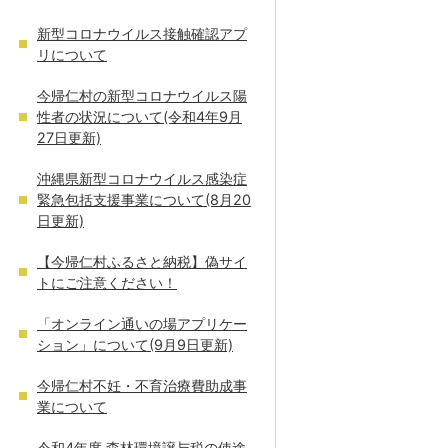
新型コロナウイルス接触確認アプ
リについて
今帰仁村の新型コロナウイルス陽
性者の状況について(令和4年9月
27日更新)
沖縄県新型コロナウイルス感染症
緊急包括支援事業について(8月20
日更新)
【今帰仁村ふるさと納税】偽サイ
トにご注意ください！
「オンライン通いの場アプリケー
ション」について(9月9日更新)
今帰仁村不妊・不育治療費助成事
業について
令和4年度 森林環境譲与税の使途