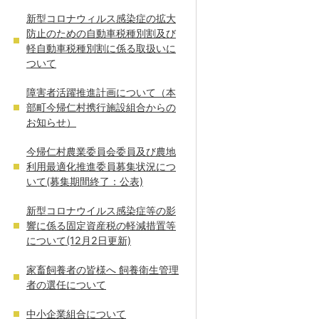
新型コロナウィルス感染症の拡大
防止のための自動車税種別割及び
軽自動車税種別割に係る取扱いに
ついて
障害者活躍推進計画について（本
部町今帰仁村携行施設組合からの
お知らせ）
今帰仁村農業委員会委員及び農地
利用最適化推進委員募集状況につ
いて(募集期間終了：公表)
新型コロナウイルス感染症等の影
響に係る固定資産税の軽減措置等
について(12月2日更新)
家畜飼養者の皆様へ 飼養衛生管理
者の選任について
中小企業組合について