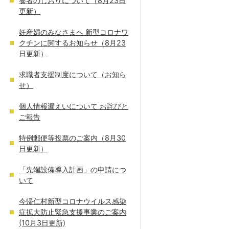
養者のしおりについて（8月23日
更新）
妊産婦のみなさまへ 新型コロナワ
クチンに関するお知らせ（8月23
日更新）
求職者支援制度について（お知ら
せ）
個人情報漏えいについて お詫びと
ご報告
特例郵便等投票のご案内（8月30
日更新）
「先端設備導入計画」の申請につ
いて
今帰仁村新型コロナウイルス感染
症拡大防止緊急支援事業のご案内
(10月3日更新)