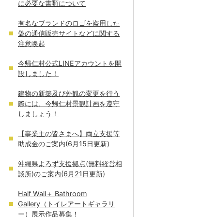
に必要な書類について
有名なブランドのロゴを盗用した
偽の通信販売サイトなどに関する
注意喚起
今帰仁村公式LINEアカウントを開
設しました！
建物の新築及び外観の変更を行う
際には、今帰仁村景観計画を遵守
しましょう！
【事業主の皆さまへ】両立支援等
助成金のご案内(6月15日更新)
沖縄県よろず支援拠点(無料経営相
談所)のご案内(6月21日更新)
Half Wall＋ Bathroom
Gallery（トイレアートギャラリ
ー）展示作品募集！