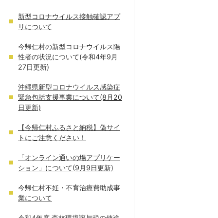
新型コロナウイルス接触確認アプ
リについて
今帰仁村の新型コロナウイルス陽
性者の状況について(令和4年9月
27日更新)
沖縄県新型コロナウイルス感染症
緊急包括支援事業について(8月20
日更新)
【今帰仁村ふるさと納税】偽サイ
トにご注意ください！
「オンライン通いの場アプリケー
ション」について(9月9日更新)
今帰仁村不妊・不育治療費助成事
業について
令和4年度 森林環境譲与税の使途