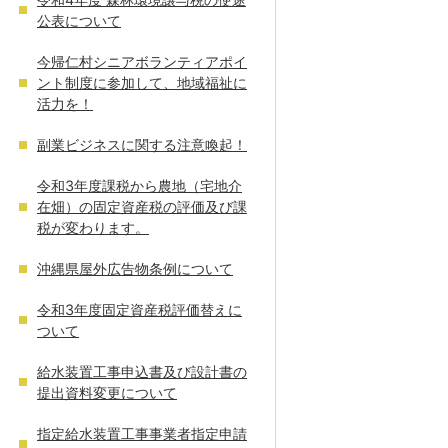
公表について
今帰仁村シニアボランティアポイ
ント制度に参加して、地域福祉に
活力を！
副業ビジネスに関する注意喚起！
令和3年度課税から農地（宅地介
在畑）の固定資産税の評価及び課
税が変わります。
沖縄県屋外広告物条例について
令和3年度固定資産税評価替えに
ついて
給水装置工事申込書及び設計書の
提出資料変更について
指定給水装置工事事業者指定申請