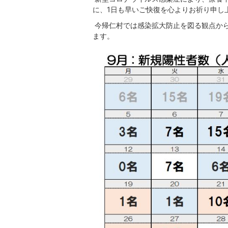
に、1日も早いご快復を心よりお祈り申し
今帰仁村では感染拡大防止を図る観点か
ます。