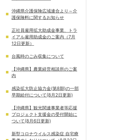
沖縄県介護保険広域連合より～介
護保険料に関するお知らせ
正社員雇用拡大助成金事業、トラ
イアル雇用助成金のご案内（7月
12日更新）
台風時のごみ収集について
【沖縄県】農業経営相談所のご案
内
感染拡大防止協力金(第8期)の一部
早期給付について(8月2日更新)
【沖縄県】観光関連事業者等応援
プロジェクト支援金の受付開始に
ついて(8月6日更新)
新型コロナウイルス感染症 自宅療