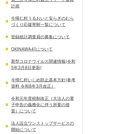
計画
今帰仁村うるおいと安らぎのむら
づくり応援寄附一覧について
登録統計調査員の募集について
OKINAWA41について
新型コロナウイルス関連情報(令和
5年3月8日更新)
今帰仁村いじめ防止基本方針(参考
資料 令和8年3月改正）
令和元年度税制改正（大法人の電
子申告の義務化に伴う所要の措
置）について
法人設立ワンストップサービスの
開始について