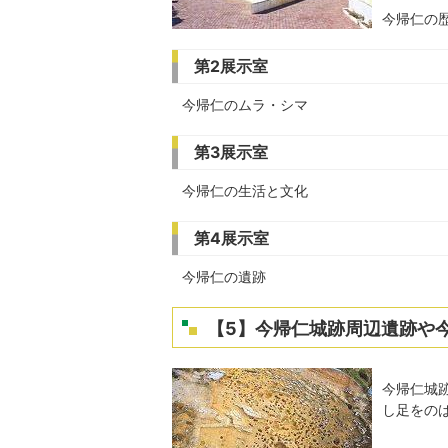
今帰仁の
第2展示室
今帰仁のムラ・シマ
第3展示室
今帰仁の生活と文化
第4展示室
今帰仁の遺跡
【5】今帰仁城跡周辺遺跡や
今帰仁城
し足をの