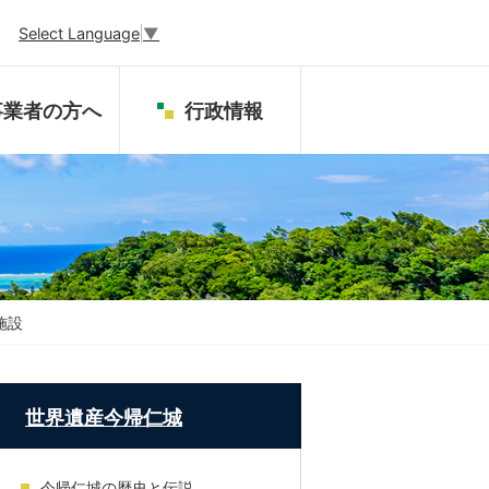
Select Language
▼
事業者の方へ
行政情報
施設
世界遺産今帰仁城
今帰仁城の歴史と伝説