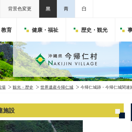
背景色変更
・教育
健康・福祉
歴史・観光
役場
観光・歴史
世界遺産今帰仁城
今帰仁城跡・今帰仁城関連
連施設