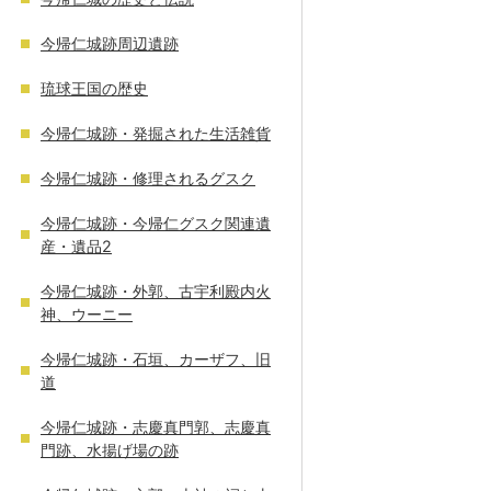
今帰仁城跡周辺遺跡
琉球王国の歴史
今帰仁城跡・発掘された生活雑貨
今帰仁城跡・修理されるグスク
今帰仁城跡・今帰仁グスク関連遺
産・遺品2
今帰仁城跡・外郭、古宇利殿内火
神、ウーニー
今帰仁城跡・石垣、カーザフ、旧
道
今帰仁城跡・志慶真門郭、志慶真
門跡、水揚げ場の跡