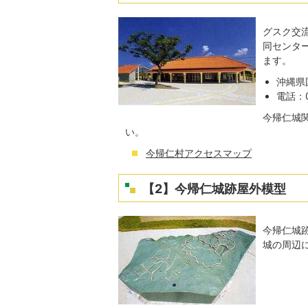
グスク交
同センタ
ます。
沖縄県
電話：0
今帰仁城
い。
今帰仁村アクセスマップ
【2】今帰仁城跡屋外模型
今帰仁城
城の周辺