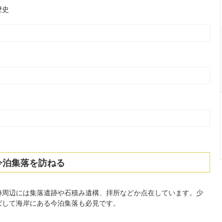
歴史
今泊集落を訪ねる
跡周辺には集落遺跡や石積み遺構、拝所などか点在しています。少
ばして海岸にある今泊集落も必見です。