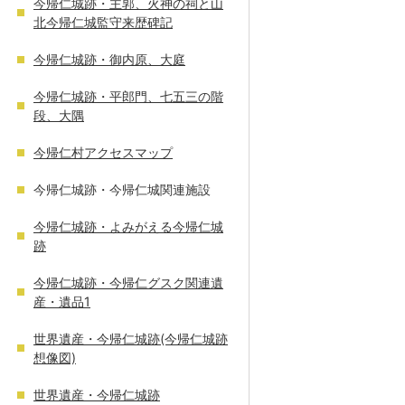
今帰仁城跡・主郭、火神の祠と山
北今帰仁城監守来歴碑記
今帰仁城跡・御内原、大庭
今帰仁城跡・平郎門、七五三の階
段、大隅
今帰仁村アクセスマップ
今帰仁城跡・今帰仁城関連施設
今帰仁城跡・よみがえる今帰仁城
跡
今帰仁城跡・今帰仁グスク関連遺
産・遺品1
世界遺産・今帰仁城跡(今帰仁城跡
想像図)
世界遺産・今帰仁城跡