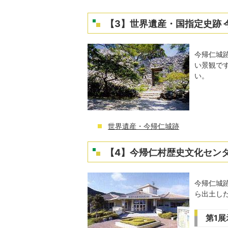
【3】世界遺産・国指定史跡 
今帰仁城
い景観で
い。
世界遺産・今帰仁城跡
【4】今帰仁村歴史文化セン
今帰仁城
ら出土し
第1展