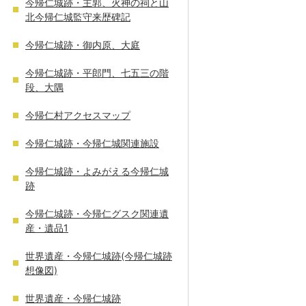
今帰仁城跡・主郭、火神の祠と山
北今帰仁城監守来歴碑記
今帰仁城跡・御内原、大庭
今帰仁城跡・平郎門、七五三の階
段、大隅
今帰仁村アクセスマップ
今帰仁城跡・今帰仁城関連施設
今帰仁城跡・よみがえる今帰仁城
跡
今帰仁城跡・今帰仁グスク関連遺
産・遺品1
世界遺産・今帰仁城跡(今帰仁城跡
想像図)
世界遺産・今帰仁城跡