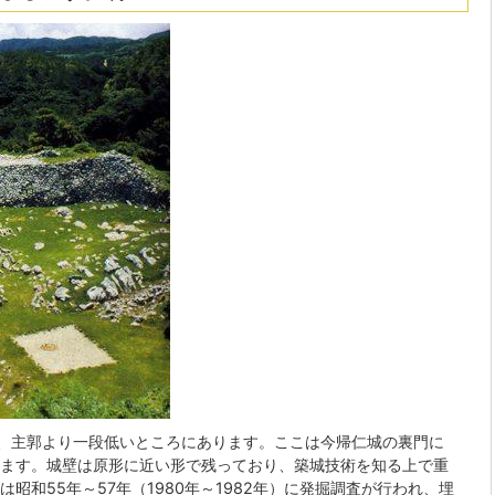
側、主郭より一段低いところにあります。ここは今帰仁城の裏門に
ます。城壁は原形に近い形で残っており、築城技術を知る上で重
昭和55年～57年（1980年～1982年）に発掘調査が行われ、埋