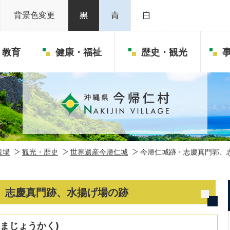
背景色変更
・教育
健康・福祉
歴史・観光
役場
観光・歴史
世界遺産今帰仁城
今帰仁城跡・志慶真門郭、
、志慶真門跡、水揚げ場の跡
まじょうかく)