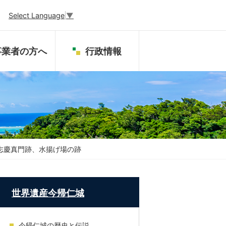
Select Language
▼
事業者の方へ
行政情報
志慶真門跡、水揚げ場の跡
世界遺産今帰仁城
今帰仁城の歴史と伝説