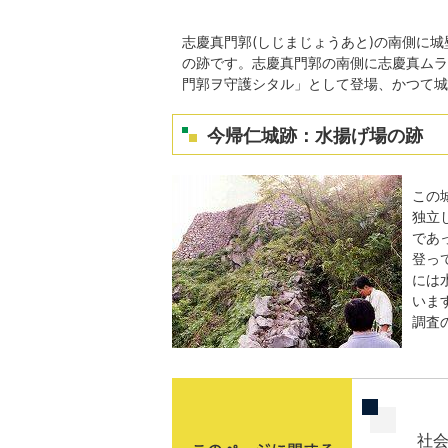
志慶真門郭(しじまじょうあと)の南側に
の跡です。志慶真門郭の南側に志慶真ムラ
門郭ヲ守護シタル」として登場、かつて城
今帰仁城跡：水揚げ場の跡
この
独立
であ
登っ
には
いま
調査
社会