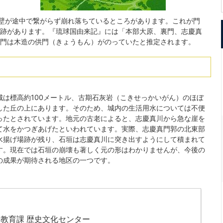
城壁が途中で繋がらず崩れ落ちているところがあります。これが門
跡があります。『琉球国由来記』には「本部大原、裏門、志慶真
門は木造の供門（きょうもん）がのっていたと推定されます。
城は標高約100メートル、古期石灰岩（こきせっかいがん）のほぼ
した丘の上にあります。そのため、城内の生活用水については不便
ったとされています。地元の古老によると、志慶真川から急な崖を
て水をかつぎあげたといわれています。実際、志慶真門郭の北東部
水揚げ場跡が残り、石垣は志慶真川に突き出すようにして積まれて
す。現在では石垣の崩壊も著しく元の形はわかりませんが、今後の
の成果が期待される地区の一つです。
教育課 歴史文化センター