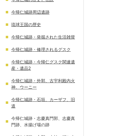
今帰仁城跡周辺遺跡
琉球王国の歴史
今帰仁城跡・発掘された生活雑貨
今帰仁城跡・修理されるグスク
今帰仁城跡・今帰仁グスク関連遺
産・遺品2
今帰仁城跡・外郭、古宇利殿内火
神、ウーニー
今帰仁城跡・石垣、カーザフ、旧
道
今帰仁城跡・志慶真門郭、志慶真
門跡、水揚げ場の跡