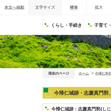
本文へ移動
文字サイズ
くらし・手続き
子育て
現在のページ
ホーム
今帰仁村
今帰仁城跡・志慶真門郭
今帰仁城跡：志慶真門郭(しじ