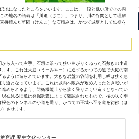
ぼ地になったところをいいます。ここは、一段と低い所でその両
この地名の語義は「川迫（さこ）」つまり、川の谷間として理解
直接積んだ堅固（けんこ）な石積みは、かつて城壁として鉄壁を
門から入って右手、石垣に沿って狭い曲がりくねった石敷きの小道
ります。これは大庭（うーみやー）に通ずるかつての道で大庭の南
至るように造られています。大きな岩盤の谷間を利用し幅は狭く急
ぼり道となっています。これは城内へ敵兵が攻め入ったとき戦いが
に進められるよう、防衛機能上から狭く登りにくい造りとなってい
。現在見る旧道は発掘調査によって確認されたもので、桜の咲く季
は桜色のトンネルの小道を通り、かつての王城へ至る道を彷彿（ほ
つ）させます。
教育課 歴史文化センター