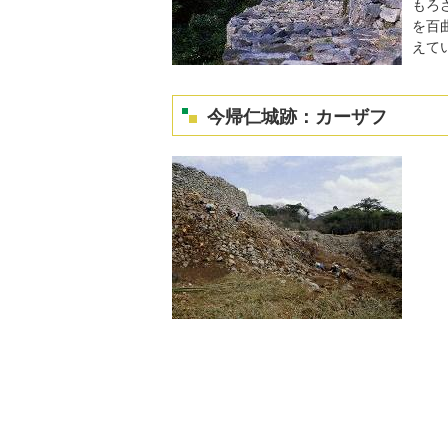
もろ
を百
えて
今帰仁城跡：カーザフ