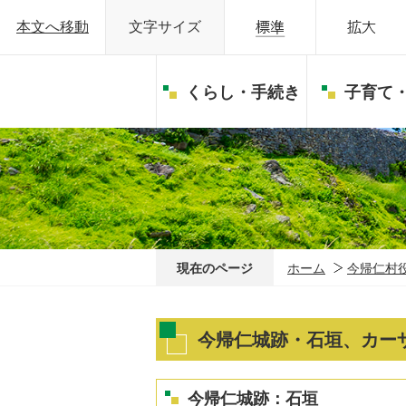
本文へ移動
文字サイズ
くらし・手続き
子育て
現在のページ
ホーム
今帰仁村
今帰仁城跡・石垣、カー
今帰仁城跡：石垣