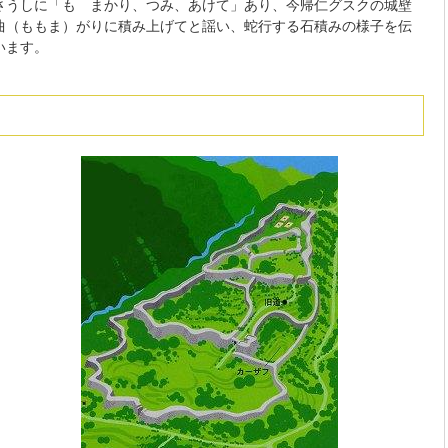
さうしに「もゝまかり、つみ、あけて」あり、今帰仁グスクの城壁
曲（ももま）がりに積み上げてと謡い、蛇行する石積みの様子を伝
います。