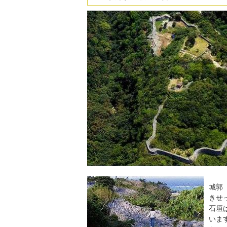
城郭
きせ
石垣
いま