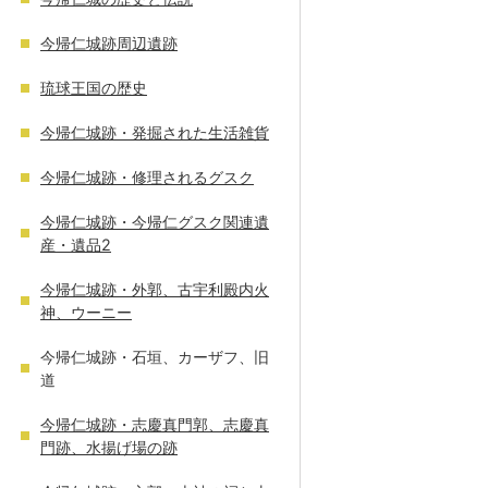
今帰仁城跡周辺遺跡
琉球王国の歴史
今帰仁城跡・発掘された生活雑貨
今帰仁城跡・修理されるグスク
今帰仁城跡・今帰仁グスク関連遺
産・遺品2
今帰仁城跡・外郭、古宇利殿内火
神、ウーニー
今帰仁城跡・石垣、カーザフ、旧
道
今帰仁城跡・志慶真門郭、志慶真
門跡、水揚げ場の跡