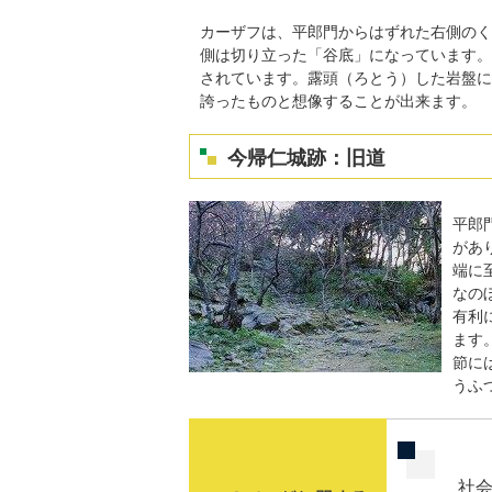
カーザフは、平郎門からはずれた右側のく
側は切り立った「谷底」になっています。
されています。露頭（ろとう）した岩盤に
誇ったものと想像することが出来ます。
今帰仁城跡：旧道
平郎
があ
端に
なの
有利
ます
節に
うふ
社会