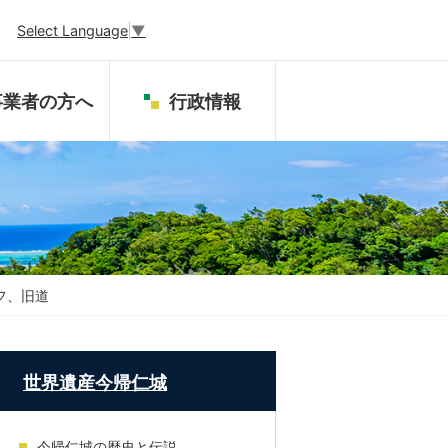
Select Language
▼
事業者の方へ
行政情報
フ、旧道
世界遺産今帰仁城
今帰仁城の歴史と伝説