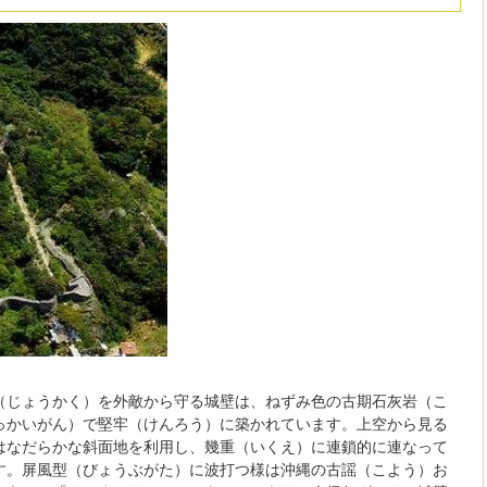
（じょうかく）を外敵から守る城壁は、ねずみ色の古期石灰岩（こ
っかいがん）で堅牢（けんろう）に築かれています。上空から見る
はなだらかな斜面地を利用し、幾重（いくえ）に連鎖的に連なって
す。屏風型（びょうぶがた）に波打つ様は沖縄の古謡（こよう）お