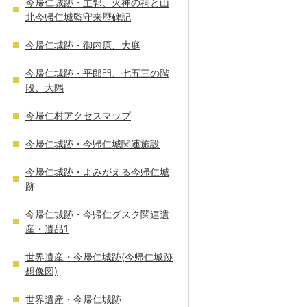
今帰仁城跡・主郭、火神の祠と山
北今帰仁城監守来歴碑記
今帰仁城跡・御内原、大庭
今帰仁城跡・平郎門、七五三の階
段、大隅
今帰仁村アクセスマップ
今帰仁城跡・今帰仁城関連施設
今帰仁城跡・よみがえる今帰仁城
跡
今帰仁城跡・今帰仁グスク関連遺
産・遺品1
世界遺産・今帰仁城跡(今帰仁城跡
想像図)
世界遺産・今帰仁城跡