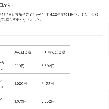
1日から）
年4月1日に実施予定でしたが、平成30年度税制改正により、令和
上げ税率も変更となりました。
県たばこ税
市町村たばこ税
から
930円
5,692円
まで
ら
1,000円
6,122円
まで
ら
1,070円
6,552円