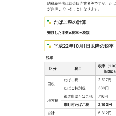
納税義務者は卸売販売業者等ですが、たば
が負担していることになります。
たばこ税の計算
売渡した本数×税率＝税額
平成22年10月1日以降の税率
税率
税率（1,
区分
税目
旧3級
たばこ税
2,517円
国税
たばこ特別税
389円
都道府県たばこ税
716円
地方税
市町村たばこ税
2,190円
合計
5,812円