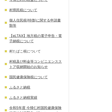
村県民税について
個人住民税(特徴)に関する申請書
類等
【eLTAX】地方税の電子申告・電
子納税について
村たばこ税について
村税及び料金等コンビニエンスス
トア収納開始のお知らせ
国民健康保険税について
ふるさと納税
ふるさと納税実績
令和5年度 今帰仁村国民健康保険