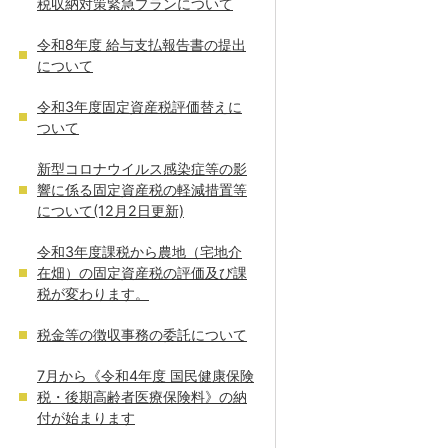
税収納対策緊急プランについて
令和8年度 給与支払報告書の提出
について
令和3年度固定資産税評価替えに
ついて
新型コロナウイルス感染症等の影
響に係る固定資産税の軽減措置等
について(12月2日更新)
令和3年度課税から農地（宅地介
在畑）の固定資産税の評価及び課
税が変わります。
税金等の徴収事務の委託について
7月から《令和4年度 国民健康保険
税・後期高齢者医療保険料》の納
付が始まります