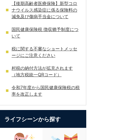
【後期高齢者医療保険】新型コロ
ナウイルス感染症に係る保険料の
減免及び傷病手当金について
国民健康保険税 徴収猶予制度につ
いて
税に関する不審なショートメッセ
ージにご注意ください
村税の納付方法が拡充されます
（地方税統一QRコード）
令和7年度から国民健康保険税の税
率を改正します
ライフシーンから探す