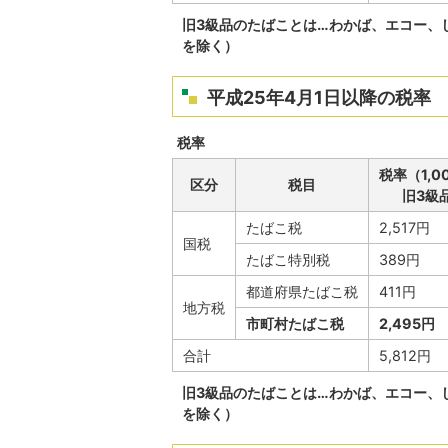
旧3級品のたばことは…わかば、エコー、
を除く）
平成25年4月1日以降の税率
税率
税率（1,
区分
税目
旧3級
たばこ税
2,517円
国税
たばこ特別税
389円
都道府県たばこ税
411円
地方税
市町村たばこ税
2,495円
合計
5,812円
旧3級品のたばことは…わかば、エコー、
を除く）