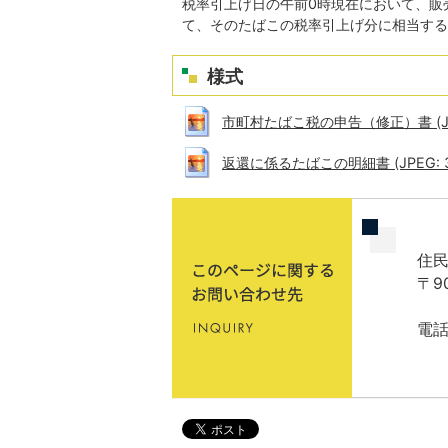
税率引上げ日の午前0時現在において、販
て、そのたばこの税率引上げ分に相当する
様式
市町村たばこ税の申告（修正）書 (JPEG
返還に係るたばこの明細書 (JPEG: 37
住民
〒9
電話