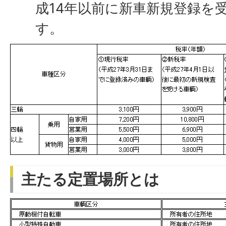
成14年以前に新車新規登録を
す。
主たる定置場所とは