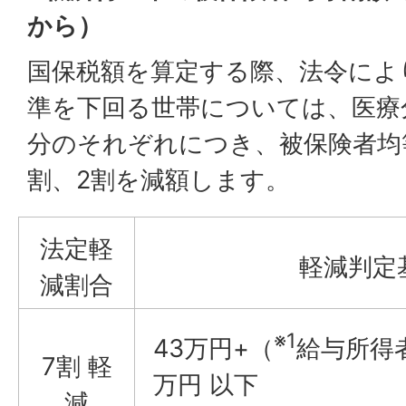
から）
国保税額を算定する際、法令によ
準を下回る世帯については、医療
分のそれぞれにつき、被保険者均
割、2割を減額します。
法定軽
軽減判定
減割合
※1
43万円+（
給与所得者
7割 軽
万円 以下
減