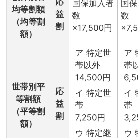
応
国保加入者
国保
均等割額
益
数
数
（均等割
割
×17,500円
×7,
額）
ア 特定世
ア
帯以外
帯
14,500円
6,
世帯別平
応
イ 特定世
イ
等割額
益
帯
帯
（平等割
割
7,250円
3,
額）
ウ 特定継
ウ