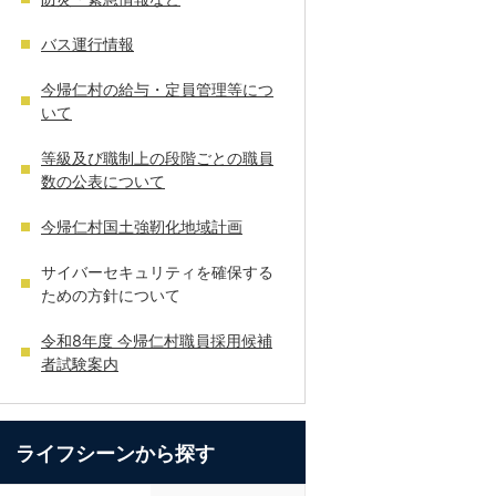
バス運行情報
今帰仁村の給与・定員管理等につ
いて
等級及び職制上の段階ごとの職員
数の公表について
今帰仁村国土強靭化地域計画
サイバーセキュリティを確保する
ための方針について
令和8年度 今帰仁村職員採用候補
者試験案内
ライフシーンから探す