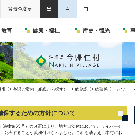
背景色変更
・教育
健康・福祉
歴史・観光
役場
各課ご案内（組織から探す）
総務課
総務係
サイバー
確保するための方針について
年法律第65号）の改正により、地方自治体において、サイバーセ
、公表することが義務付けられました。これを踏まえ、本村にお