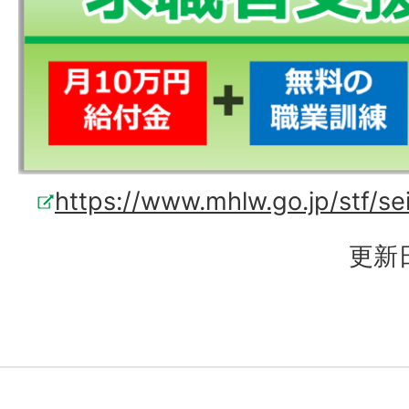
https://www.mhlw.go.jp/stf/s
更新日