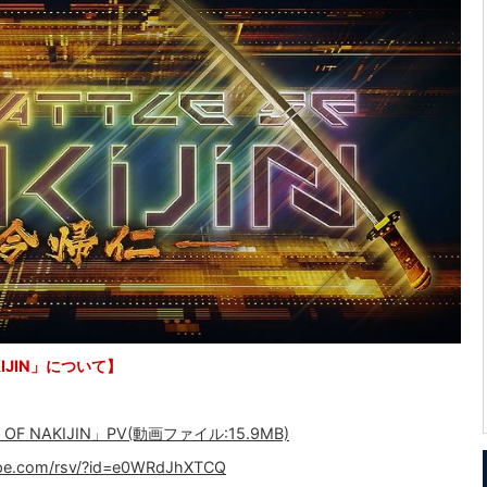
KIJIN」について】
OF NAKIJIN」PV(動画ファイル:15.9MB)
type.com/rsv/?id=e0WRdJhXTCQ