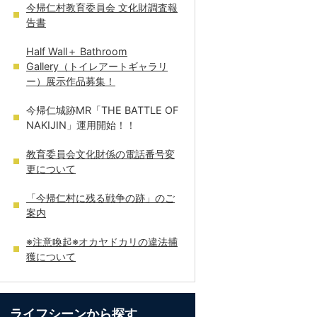
今帰仁村教育委員会 文化財調査報
告書
Half Wall＋ Bathroom
Gallery（トイレアートギャラリ
ー）展示作品募集！
今帰仁城跡MR「THE BATTLE OF
NAKIJIN」運用開始！！
教育委員会文化財係の電話番号変
更について
「今帰仁村に残る戦争の跡」のご
案内
※注意喚起※オカヤドカリの違法捕
獲について
ライフシーンから探す