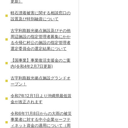
更新）
軽石漂着被害に関する相談窓口の
設置及び特別融資について
古宇利島観光拠点施設及びその他
周辺施設の指定管理者募集にかか
る今帰仁村公の施設の指定管理者
選定委員会の選定結果について
【国事業】事業復活支援金のご案
内(令和4年2月7日更新)
古宇利島観光拠点施設グランドオ
ープン！
令和7年12月1日より沖縄県最低賃
金が改正されます
令和6年11月8日からの大雨の被災
事業者に対する中小企業セーフテ
ィネット資金の適用について（周