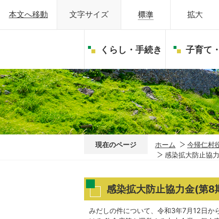
本文へ移動
文字サイズ
くらし・手続き
子育て
現在のページ
ホーム
今帰仁村
感染拡大防止協力
感染拡大防止協力金(第8
みだしの件について、令和3年7月12日か