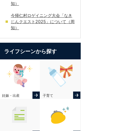
知）
今帰仁村ロゲイニング大会「なき
じんクエスト2025」について（周
知）
ライフシーンから探す
妊娠・出産
子育て