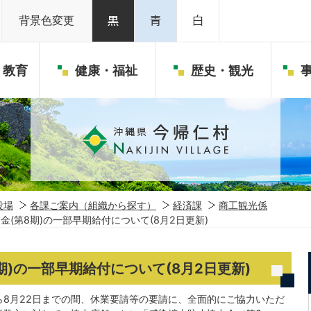
背景色変更
・教育
健康・福祉
歴史・観光
役場
各課ご案内（組織から探す）
経済課
商工観光係
金(第8期)の一部早期給付について(8月2日更新)
期)の一部早期給付について(8月2日更新)
ら8月22日までの間、休業要請等の要請に、全面的にご協力いただ