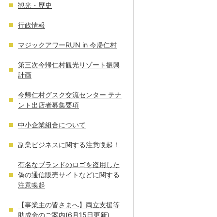
観光・歴史
行政情報
マジックアワーRUN in 今帰仁村
第三次今帰仁村観光リゾート振興
計画
今帰仁村グスク交流センター テナ
ント出店者募集要項
中小企業組合について
副業ビジネスに関する注意喚起！
有名なブランドのロゴを盗用した
偽の通信販売サイトなどに関する
注意喚起
【事業主の皆さまへ】両立支援等
助成金のご案内(6月15日更新)