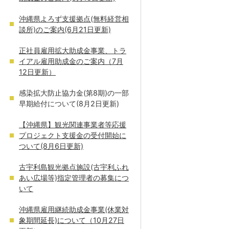
沖縄県よろず支援拠点(無料経営相
談所)のご案内(6月21日更新)
正社員雇用拡大助成金事業、トラ
イアル雇用助成金のご案内（7月
12日更新）
感染拡大防止協力金(第8期)の一部
早期給付について(8月2日更新)
【沖縄県】観光関連事業者等応援
プロジェクト支援金の受付開始に
ついて(8月6日更新)
古宇利島観光拠点施設(古宇利ふれ
あい広場等)指定管理者の募集につ
いて
沖縄県雇用継続助成金事業(休業対
象期間延長)について（10月27日