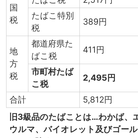
国
たばこ特別
税
389円
税
都道府県た
411円
地
ばこ税
方
市町村たば
税
2,495円
こ税
合計
5,812円
旧3級品のたばことは…わかば、
ウルマ、バイオレット及びゴール