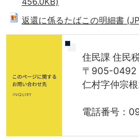
456.0KB)
返還に係るたばこの明細書 (JPEG:
住民課 住民
〒905-04
仁村字仲宗根
電話番号：098