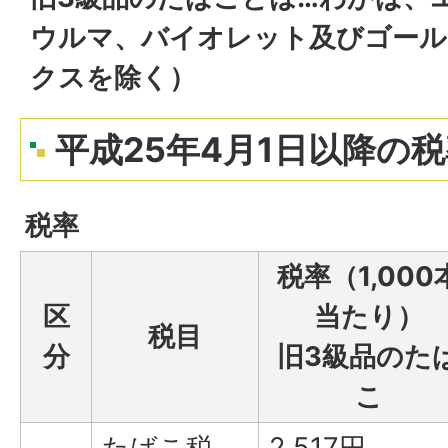
ウルマ、バイオレット及びゴール
クスを除く）
平成25年4月1日以降の
税率
税率（1,000
区
当たり）
税目
分
旧3級品のた
こ
たばこ税
2,517円