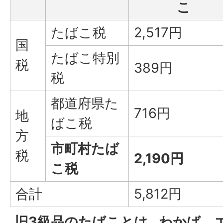
こ
たばこ税
2,517円
国
たばこ特別
税
389円
税
都道府県た
716円
地
ばこ税
方
市町村たば
税
2,190円
こ税
合計
5,812円
旧3級品のたばことは…わかば、