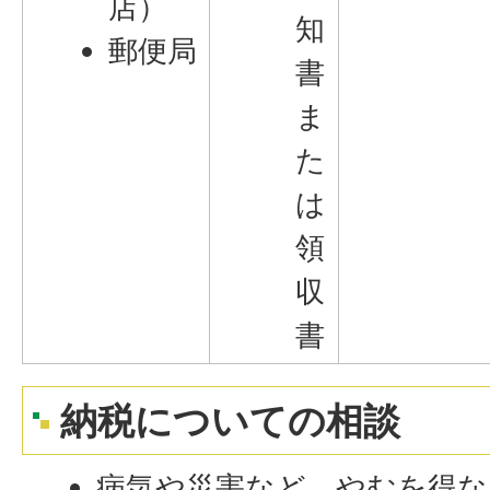
店）
知
郵便局
書
ま
た
は
領
収
書
納税についての相談
病気や災害など、やむを得な