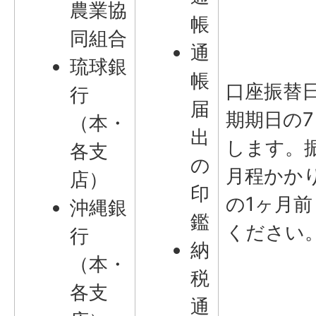
農業協
帳
同組合
通
琉球銀
帳
口座振替
行
届
期期日の
（本・
出
します。
各支
の
月程かか
店）
印
の1ヶ月
沖縄銀
鑑
ください
行
納
（本・
税
各支
通