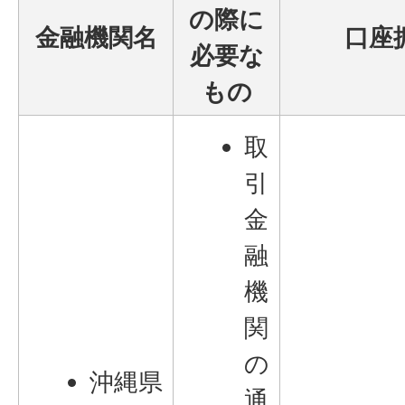
の際に
金融機関名
口座
必要な
もの
取
引
金
融
機
関
の
沖縄県
通