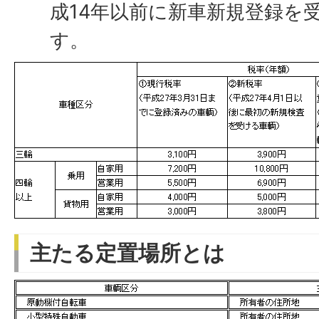
成14年以前に新車新規登録を
す。
主たる定置場所とは