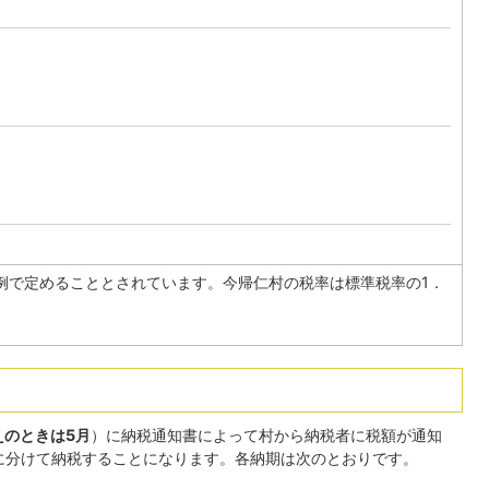
例で定めることとされています。今帰仁村の税率は標準税率の1．
えのときは5月
）に納税通知書によって村から納税者に税額が通知
)に分けて納税することになります。各納期は次のとおりです。