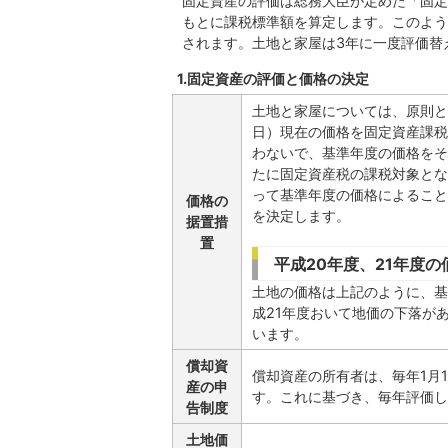
固定資産の評価は総務大臣が定めた「固定
もとに課税標準額を算定します。このよう
されます。土地と家屋は3年に一度評価替
1.固定資産の評価と価格の決定
土地と家屋については、原則と
日）現在の価格を固定資産課税
わないで、基準年度の価格をそ
たに固定資産税の課税対象とな
って基準年度の価格によること
価格の
を決定します。
据置措
置
平成20年度、21年度の
土地の価格は上記のように、基
成21年度おいて地価の下落が
います。
償却資
償却資産の所有者は、毎年1月
産の申
す。これに基づき、毎年評価し
告制度
土地価