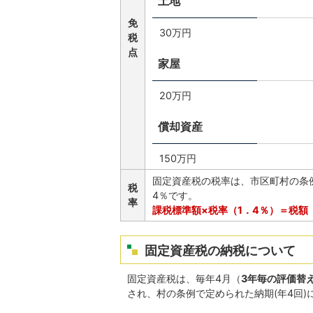
土地
免
30万円
税
点
家屋
20万円
償却資産
150万円
固定資産税の税率は、市区町村の条
税
4％です。
率
課税標準額×税率（1．4％）＝税額
固定資産税の納税について
固定資産税は、毎年4月（
3年毎の評価替
され、村の条例で定められた納期(年4回