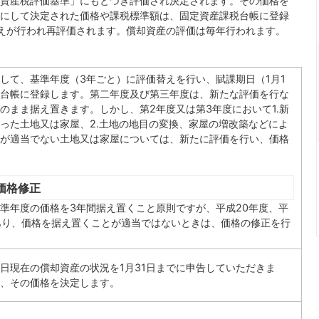
資産税評価基準」にもとづき評価され決定されます。その価格を
にして決定された価格や課税標準額は、固定資産課税台帳に登録
えが行われ再評価されます。償却資産の評価は毎年行われます。
して、基準年度（3年ごと）に評価替えを行い、賦課期日（1月1
台帳に登録します。第二年度及び第三年度は、新たな評価を行な
のまま据え置きます。しかし、第2年度又は第3年度において1.新
った土地又は家屋、2.土地の地目の変換、家屋の増改築などによ
が適当でない土地又は家屋については、新たに評価を行い、価格
価格修正
準年度の価格を3年間据え置くこと原則ですが、平成20年度、平
あり、価格を据え置くことが適当ではないときは、価格の修正を行
1日現在の償却資産の状況を1月31日までに申告していただきま
、その価格を決定します。