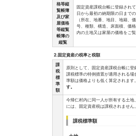
格等縦
固定資産課税台帳に登録されて
覧帳簿
日から最初の納期限の日までの
及び家
（所在、地番、地目、地籍、価
屋価格
号、種類、構造、床面積、価格
等縦覧
内の土地又は家屋の価格をご覧
帳簿の
縦覧
2.固定資産の税率と税額
課
原則として、固定資産課税台帳に登
税
課税標準の特例措置が適用される場
標
準額は価格よりも低く算定されます
準
す。
額
今帰仁村内に同一人が所有する土地
には、固定資産税は課税されません
課税標準額