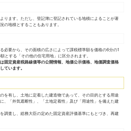
よります。ただし、登記簿に登記されている地積によることが著
況の地積とすることもあります。
る必要から、その面積の広さによって課税標準額を価格の6分の1
の額とする「その他の住宅用地」に区分されます。
は固定資産税路線価等の公開情報、地価公示価格、地価調査価格
しています。
のを有し、土地に定着した建造物であって、その目的とする用途
に、「外気遮断性」、「土地定着性」及び「用途性」を備えた建
を調査し、総務大臣の定めた固定資産評価基準にもとづき、再建