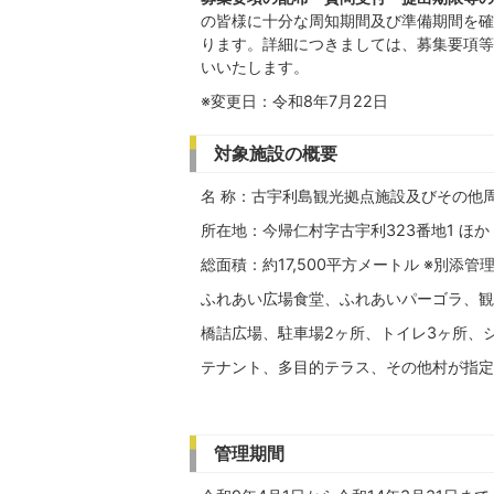
の皆様に十分な周知期間及び準備期間を確
ります。詳細につきましては、募集要項等
いいたします。
※変更日：令和8年7月22日
対象施設の概要
名 称：古宇利島観光拠点施設及びその他
所在地：今帰仁村字古宇利323番地1 ほか
総面積：約17,500平方メートル ※別添管
ふれあい広場食堂、ふれあいパーゴラ、観
橋詰広場、駐車場2ヶ所、トイレ3ヶ所、
テナント、多目的テラス、その他村が指定
管理期間