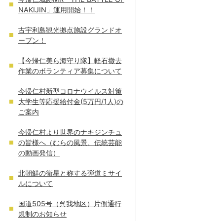
NAKIJIN」運用開始！！
古宇利島観光拠点施設グランドオ
ープン！
【今帰仁美ら海守り隊】軽石撤去
作業のボランティア募集について
今帰仁村新型コロナウイルス対策
大学生等応援給付金(5万円/1人)の
ご案内
今帰仁村より世界のナキジンチュ
の皆様へ（むらの風景、伝統芸能
の動画発信）
北朝鮮の衛星と称する弾道ミサイ
ルについて
国道505号（呉我地区）片側通行
規制のお知らせ