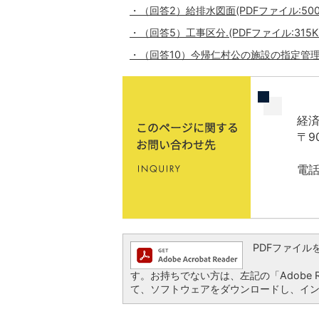
・（回答2）給排水図面(PDFファイル:500.
・（回答5）工事区分.(PDFファイル:315K
・（回答10）今帰仁村公の施設の指定管理選定
経済
〒9
電話
PDFファイルを閲
す。お持ちでない方は、左記の「Adobe Re
て、ソフトウェアをダウンロードし、イ