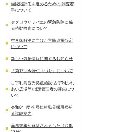
画段階評価を進めるための 調査着
手について
セグロウリミバエの緊急防除に係
る移動検査について
空き家解消に向けた官民連携協定
について
新しい気象情報に関するお知らせ
『第17回今帰仁まつり』について
古宇利島観光拠点施設(古宇利ふれ
あい広場等)指定管理者の募集につ
いて
令和8年度 今帰仁村職員採用候補
者試験案内
暴風警報が解除されました（台風
13号）