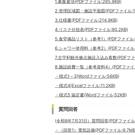
1.募集要項(PDFファイル:265.9KB)
2.管理区域図・施設平面図(PDFファイル:15
3.仕様書(PDFファイル:214.9KB)
4.リスク分担表(PDFファイル:90.2KB)
5.食堂備品リスト（参考1）(PDFファイル:4
6.シャワー使用料（参考2）(PDFファイル:3
7.古宇利観光拠点施設入込み客数(PDFファイル
8.施設経費一覧（参考資料4）(PDFファイル:
・様式1～3(Wordファイル:56KB)
・様式4(Excelファイル:11.2KB)
・様式5 協定書(Wordファイル:52KB)
質問回答
(
令和8年7月31日）質問回答(PDFファイル:2
・（回答1）電気設備(PDFファイル:9.7MB