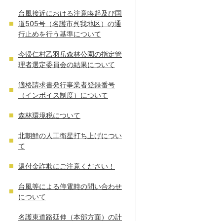
台風接近における注意喚起及び国
道505号（名護市呉我地区）の通
行止めを行う基準について
今帰仁村乙羽岳森林公園の指定管
理者選定委員会の結果について
適格請求書発行事業者登録番号
（インボイス制度）について
森林環境税について
北朝鮮の人工衛星打ち上げについ
て
還付金詐欺にご注意ください！
台風等による停電時の問い合わせ
について
名護東道路延伸（本部方面）の計