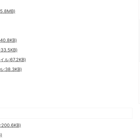
.8MB)
0.8KB)
3.5KB)
:67.2KB)
38.3KB)
00.6KB)
)