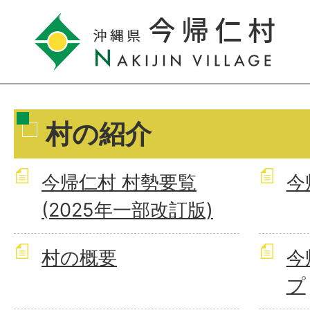
村の紹介
今帰仁村 村勢要覧
今
(2025年一部改訂版)
村の概要
今
プ