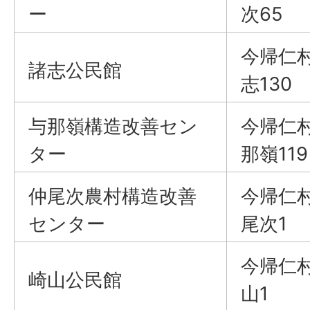
ー
次65
今帰仁
諸志公民館
志130
与那嶺構造改善セン
今帰仁
ター
那嶺119
仲尾次農村構造改善
今帰仁
センター
尾次1
今帰仁
崎山公民館
山1