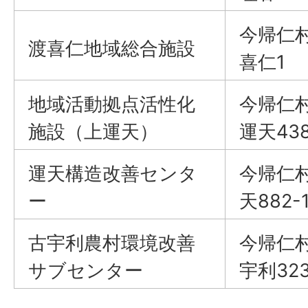
今帰仁
渡喜仁地域総合施設
喜仁1
地域活動拠点活性化
今帰仁
施設（上運天）
運天43
運天構造改善センタ
今帰仁
ー
天882-
古宇利農村環境改善
今帰仁
サブセンター
宇利323