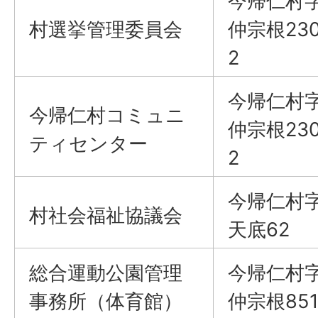
今帰仁村
村選挙管理委員会
仲宗根230
2
今帰仁村
今帰仁村コミュニ
仲宗根230
ティセンター
2
今帰仁村
村社会福祉協議会
天底62
総合運動公園管理
今帰仁村
事務所（体育館）
仲宗根851