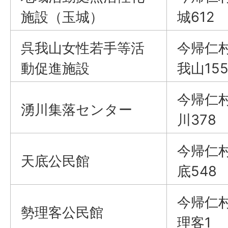
施設（玉城）
城612
呉我山女性若手等活
今帰仁
動促進施設
我山155
今帰仁
湧川集落センター
川378
今帰仁
天底公民館
底548
今帰仁
勢理客公民館
理客1