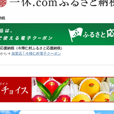
納税
応援納税（今帰仁村ふるさと応援納税）
から→
加盟店 | 今帰仁村電子クーポン