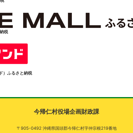
税
と納税
ンド）ふるさと納税
今帰仁村役場企画財政課
〒905-0492 沖縄県国頭郡今帰仁村字仲宗根219番地