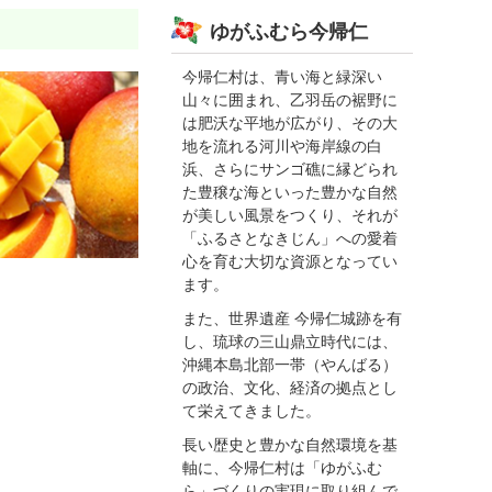
ゆがふむら今帰仁
今帰仁村は、青い海と緑深い
山々に囲まれ、乙羽岳の裾野に
は肥沃な平地が広がり、その大
地を流れる河川や海岸線の白
浜、さらにサンゴ礁に縁どられ
た豊穣な海といった豊かな自然
が美しい風景をつくり、それが
「ふるさとなきじん」への愛着
心を育む大切な資源となってい
ます。
また、世界遺産 今帰仁城跡を有
し、琉球の三山鼎立時代には、
沖縄本島北部一帯（やんばる）
の政治、文化、経済の拠点とし
て栄えてきました。
長い歴史と豊かな自然環境を基
軸に、今帰仁村は「ゆがふむ
ら」づくりの実現に取り組んで