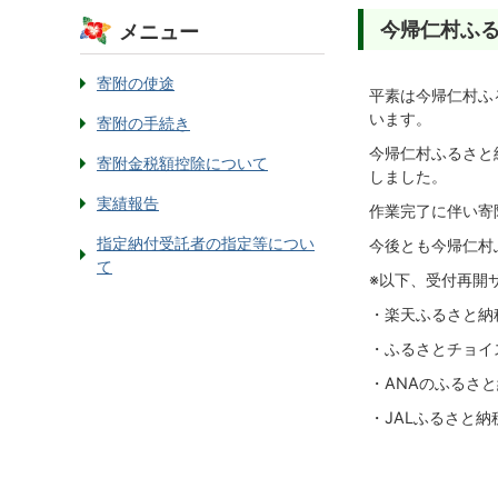
今帰仁村ふる
メニュー
寄附の使途
平素は今帰仁村ふ
います。
寄附の手続き
今帰仁村ふるさと
寄附金税額控除について
しました。
実績報告
作業完了に伴い寄附
指定納付受託者の指定等につい
今後とも今帰仁村
て
※以下、受付再開
・楽天ふるさと納
・ふるさとチョイ
・ANAのふるさ
・JALふるさと納