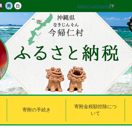
Select Language
▼
寄附金税額控除につ
寄附の手続き
いて