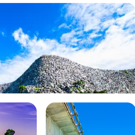
沖
縄
県
今
帰
仁
村
NAKIJIN
VILLAGE