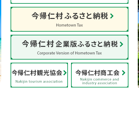
産
今
今
帰
帰
仁
仁
城
村
跡
ふ
今
World
る
帰
heritage
さ
仁
site
と
村
nakijin
納
企
今
今
castle
税
業
帰
帰
ruins
Homatown
版
仁
仁
TAX
ふ
村
村
る
観
商
さ
光
工
と
協
会
納
会
Nakijin
税
Nakijin
commerce
Corporate
tourism
and
Version
association
industry
Homatown
association