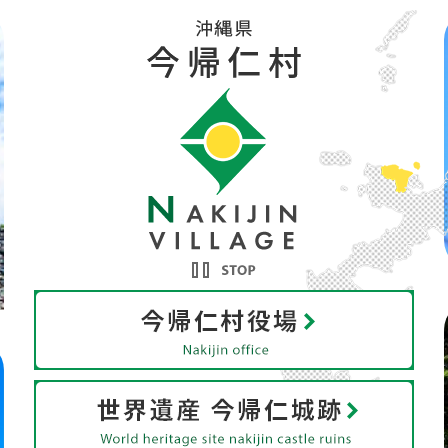
今
帰
仁
村
役
世
場
界
Nakijin
遺
office